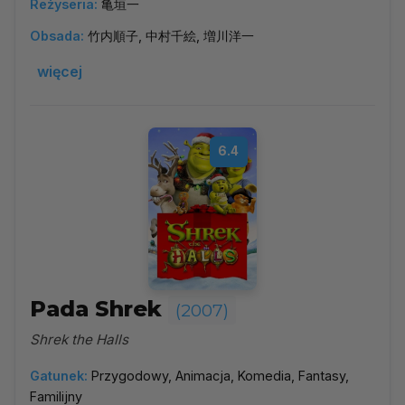
Reżyseria:
亀垣一
Obsada:
竹内順子, 中村千絵, 増川洋一
więcej
6.4
Pada Shrek
(2007)
Shrek the Halls
Gatunek:
Przygodowy, Animacja, Komedia, Fantasy,
Familijny