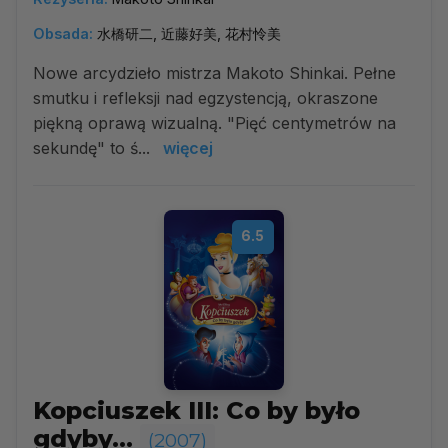
Obsada:
水橋研二, 近藤好美, 花村怜美
Nowe arcydzieło mistrza Makoto Shinkai. Pełne
smutku i refleksji nad egzystencją, okraszone
piękną oprawą wizualną. "Pięć centymetrów na
sekundę" to ś...
więcej
6.5
Kopciuszek III: Co by było
gdyby...
(2007)