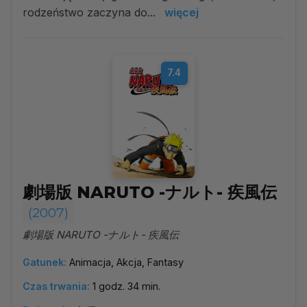
rodzeństwo zaczyna do...
więcej
7.4
劇場版 NARUTO -ナルト- 疾風伝
(2007)
劇場版 NARUTO -ナルト- 疾風伝
Gatunek:
Animacja, Akcja, Fantasy
Czas trwania:
1 godz. 34 min.