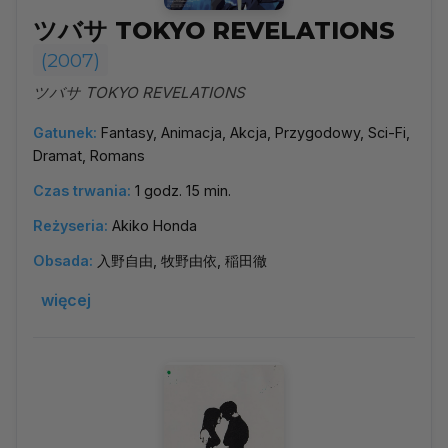
ツバサ TOKYO REVELATIONS
(2007)
ツバサ TOKYO REVELATIONS
Gatunek:
Fantasy, Animacja, Akcja, Przygodowy, Sci-Fi,
Dramat, Romans
Czas trwania:
1 godz. 15 min.
Reżyseria:
Akiko Honda
Obsada:
入野自由, 牧野由依, 稲田徹
więcej