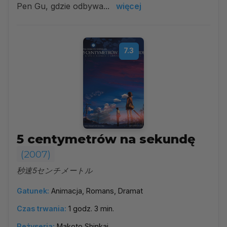
Pen Gu, gdzie odbywa...
więcej
7.3
5 centymetrów na sekundę
(2007)
秒速5センチメートル
Gatunek:
Animacja, Romans, Dramat
Czas trwania:
1 godz. 3 min.
Reżyseria:
Makoto Shinkai