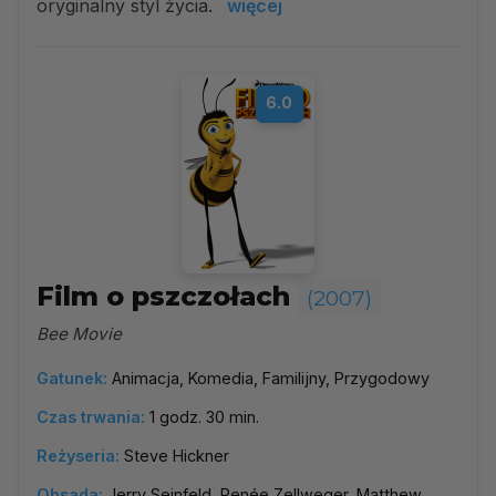
oryginalny styl życia.
więcej
6.0
Film o pszczołach
(2007)
Bee Movie
Gatunek:
Animacja, Komedia, Familijny, Przygodowy
Czas trwania:
1 godz. 30 min.
Reżyseria:
Steve Hickner
Obsada:
Jerry Seinfeld, Renée Zellweger, Matthew