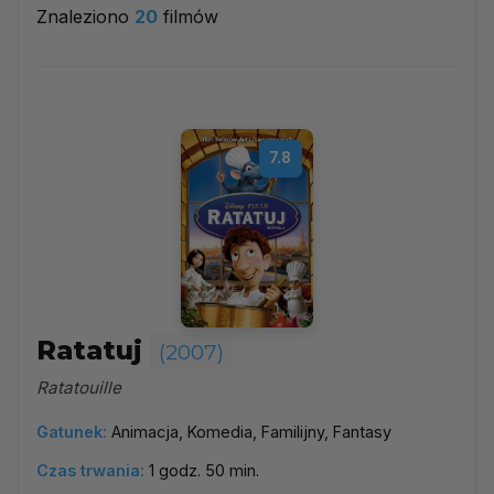
Znaleziono
20
filmów
2007
▼
Najpopularniejsze
7.8
Według ocen
Według daty
Alfabetycznie
Ratatuj
(2007)
Ratatouille
Gatunek:
Animacja, Komedia, Familijny, Fantasy
Czas trwania:
1 godz. 50 min.