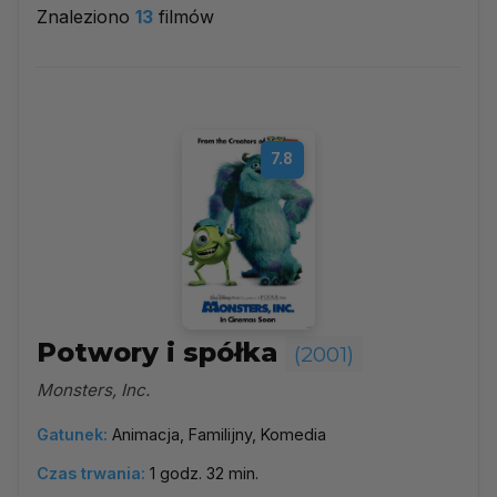
Znaleziono
13
filmów
2001
▼
Najpopularniejsze
7.8
Według ocen
Według daty
Alfabetycznie
Potwory i spółka
(2001)
Monsters, Inc.
Gatunek:
Animacja, Familijny, Komedia
Czas trwania:
1 godz. 32 min.