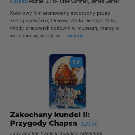
Obsada:
Michael J. Fox, Cree Summer, James Garner
Kolorowy film animowany stworzony przez
znaną wytwórnię filmową Walta Disneya. Milo,
młody pracownik kotłowni w muzeum, marzy o
wcieleniu się w role w...
więcej
6.4
Zakochany kundel II:
Przygody Chapsa
(2001)
Lady and the Tramp II: Scamp's Adventure