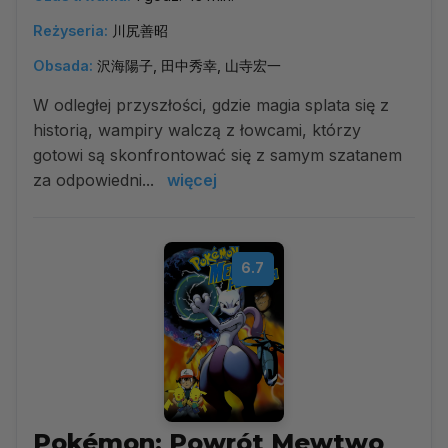
Reżyseria:
川尻善昭
Obsada:
沢海陽子, 田中秀幸, 山寺宏一
W odległej przyszłości, gdzie magia splata się z
historią, wampiry walczą z łowcami, którzy
gotowi są skonfrontować się z samym szatanem
za odpowiedni...
więcej
6.7
Pokémon: Powrót Mewtwo