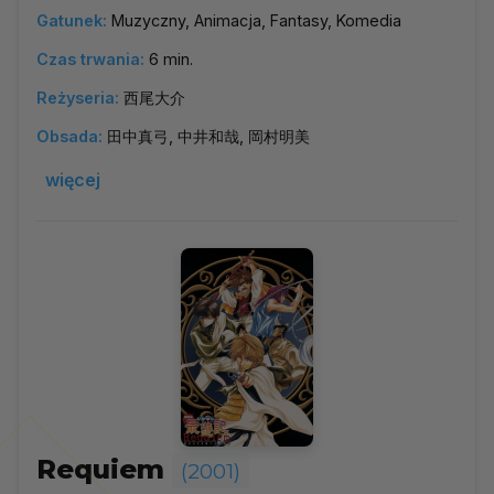
Gatunek:
Muzyczny, Animacja, Fantasy, Komedia
Czas trwania:
6 min.
Reżyseria:
西尾大介
Obsada:
田中真弓, 中井和哉, 岡村明美
więcej
Requiem
(2001)