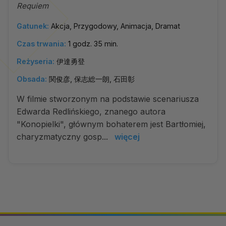
Requiem
Gatunek:
Akcja, Przygodowy, Animacja, Dramat
Czas trwania:
1 godz. 35 min.
Reżyseria:
伊達勇登
Obsada:
関俊彦, 保志総一朗, 石田彰
W filmie stworzonym na podstawie scenariusza
Edwarda Redlińskiego, znanego autora
"Konopielki", głównym bohaterem jest Bartłomiej,
charyzmatyczny gosp...
więcej