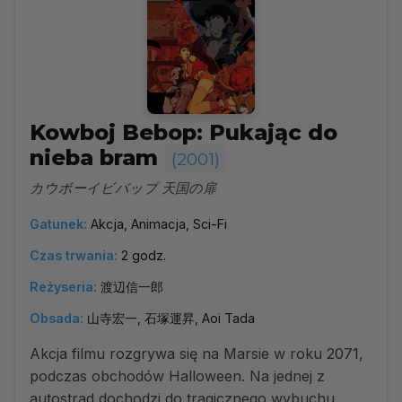
Kowboj Bebop: Pukając do
nieba bram
(2001)
カウボーイビバップ 天国の扉
Gatunek:
Akcja, Animacja, Sci-Fi
Czas trwania:
2 godz.
Reżyseria:
渡辺信一郎
Obsada:
山寺宏一, 石塚運昇, Aoi Tada
Akcja filmu rozgrywa się na Marsie w roku 2071,
podczas obchodów Halloween. Na jednej z
autostrad dochodzi do tragicznego wybuchu