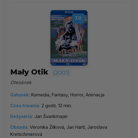
7.0
Mały Otik
(2001)
Otesánek
Gatunek:
Komedia, Fantasy, Horror, Animacja
Czas trwania:
2 godz. 12 min.
Reżyseria:
Jan Švankmajer
Obsada:
Veronika Žilková, Jan Hartl, Jaroslava
Kretschmerová