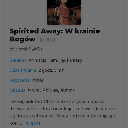
Spirited Away: W krainie
Bogów
(2001)
千と千尋の神隠し
Gatunek:
Animacja, Familijny, Fantasy
Czas trwania:
2 godz. 5 min.
Reżyseria:
宮崎駿
Obsada:
柊瑠美, 入野自由, 夏木マリ
Dziesięcioletnia Chihiro to kapryśna i uparta
dziewczynka, która oczekuje, że świat dostosuje
się do jej zachcianek. Kiedy rodzice informują ją o
koni...
więcej