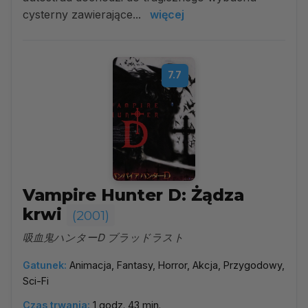
cysterny zawierające...
więcej
7.7
Vampire Hunter D: Żądza
krwi
(2001)
吸血鬼ハンターD ブラッドラスト
Gatunek:
Animacja, Fantasy, Horror, Akcja, Przygodowy,
Sci-Fi
Czas trwania:
1 godz. 43 min.