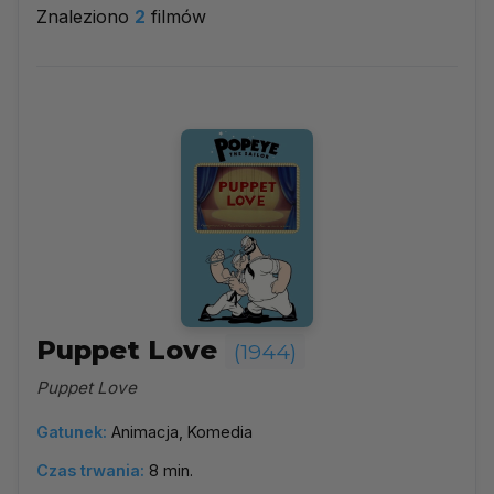
Znaleziono
2
filmów
1944
▼
Najpopularniejsze
Według ocen
Według daty
Alfabetycznie
Puppet Love
(1944)
Puppet Love
Gatunek:
Animacja, Komedia
Czas trwania:
8 min.