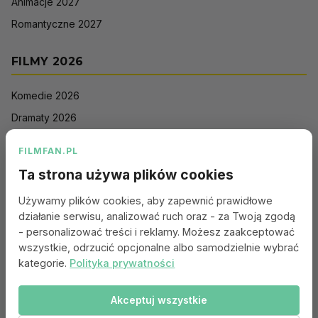
Animacje 2027
Romantyczne 2027
FILMY 2026
Komedie 2026
Dramaty 2026
Filmy akcji 2026
FILMFAN.PL
Horrory 2026
Ta strona używa plików cookies
Thrillery 2026
Używamy plików cookies, aby zapewnić prawidłowe
Sci-Fi 2026
działanie serwisu, analizować ruch oraz - za Twoją zgodą
Animacje 2026
- personalizować treści i reklamy. Możesz zaakceptować
wszystkie, odrzucić opcjonalne albo samodzielnie wybrać
Romantyczne 2026
kategorie.
Polityka prywatności
Akceptuj wszystkie
Portal:
Kontakt
|
Polityka Prywatności
|
Regulamin
|
Reklama
|