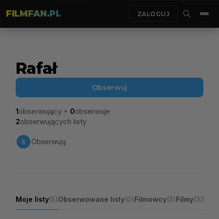
FILMFAN.PL
ZALOGUJ
Rafał
Obserwuj
•
1
obserwujący
0
obserwuje
2
obserwujących listy
Obserwują
S
Moje listy
(5)
Obserwowane listy
(0)
Filmowcy
(3)
Filmy
(33)