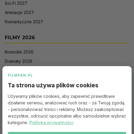
Sci-Fi 2027
Animacje 2027
Romantyczne 2027
FILMY 2026
Komedie 2026
Dramaty 2026
Filmy akcji 2026
FILMFAN.PL
Horrory 2026
Ta strona używa plików cookies
Thrillery 2026
Używamy plików cookies, aby zapewnić prawidłowe
Sci-Fi 2026
działanie serwisu, analizować ruch oraz - za Twoją zgodą
Animacje 2026
- personalizować treści i reklamy. Możesz zaakceptować
wszystkie, odrzucić opcjonalne albo samodzielnie wybrać
Romantyczne 2026
kategorie.
Polityka prywatności