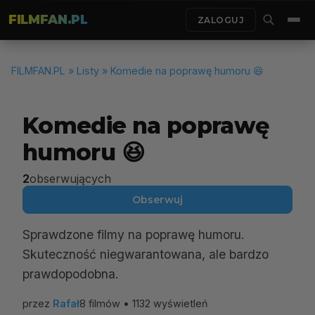
FILMFAN.PL
ZALOGUJ
FILMFAN.PL
»
Listy
» Komedie na poprawę humoru 😆
Komedie na poprawę
humoru 😆
2
obserwujących
Obserwuj
Sprawdzone filmy na poprawę humoru.
Skuteczność niegwarantowana, ale bardzo
prawdopodobna.
przez
Rafał
8 filmów • 1132 wyświetleń