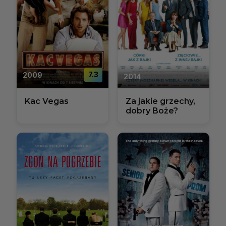
2009
7.3
2014
Kac Vegas
Za jakie grzechy,
dobry Boże?