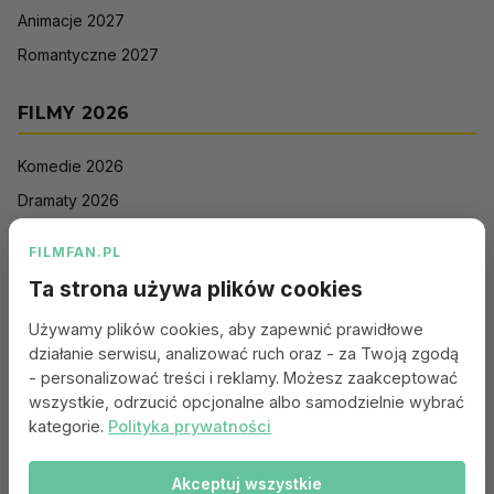
Animacje 2027
Romantyczne 2027
FILMY 2026
Komedie 2026
Dramaty 2026
Filmy akcji 2026
FILMFAN.PL
Horrory 2026
Ta strona używa plików cookies
Thrillery 2026
Używamy plików cookies, aby zapewnić prawidłowe
Sci-Fi 2026
działanie serwisu, analizować ruch oraz - za Twoją zgodą
Animacje 2026
- personalizować treści i reklamy. Możesz zaakceptować
wszystkie, odrzucić opcjonalne albo samodzielnie wybrać
Romantyczne 2026
kategorie.
Polityka prywatności
Akceptuj wszystkie