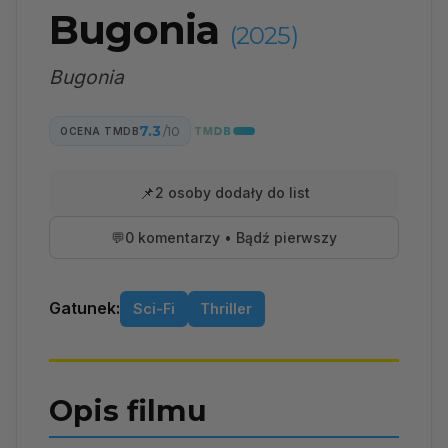
Bugonia
(2025)
Bugonia
7.3
/10
OCENA TMDB
📌
2 osoby dodały do list
💬
0 komentarzy • Bądź pierwszy
Gatunek:
Sci-Fi
Thriller
Opis filmu