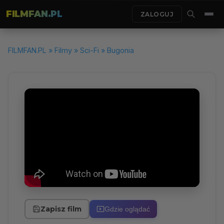
FILMFAN.PL
ZALOGUJ
FILMFAN.PL
»
Filmy
»
Sci-Fi
» Bugonia
Zapisz film
Gdzie oglądać