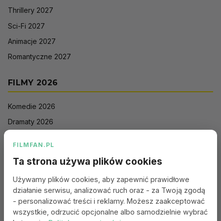
Thrillery 2027
Sci-Fi 2027
Animacje 2027
Romantyczne 2027
FILMY 2026
Komedie 2026
Dramaty 2026
Filmy akcji 2026
FILMFAN.PL
Horrory 2026
Ta strona używa plików cookies
Thrillery 2026
Używamy plików cookies, aby zapewnić prawidłowe
Sci-Fi 2026
działanie serwisu, analizować ruch oraz - za Twoją zgodą
Animacje 2026
- personalizować treści i reklamy. Możesz zaakceptować
wszystkie, odrzucić opcjonalne albo samodzielnie wybrać
Romantyczne 2026