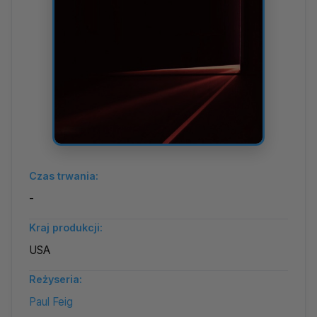
Czas trwania:
-
Kraj produkcji:
USA
Reżyseria:
Paul Feig