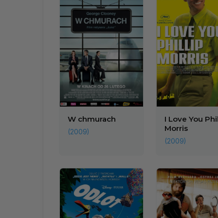
W chmurach
I Love You Phil
Morris
(2009)
(2009)