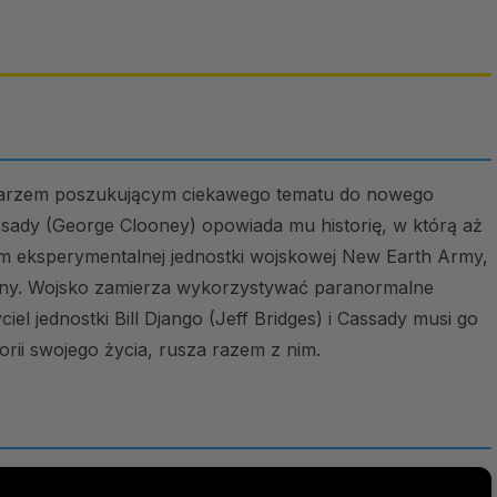
ikarzem poszukującym ciekawego tematu do nowego
ady (George Clooney) opowiada mu historię, w którą aż
iem eksperymentalnej jednostki wojskowej New Earth Army,
jny. Wojsko zamierza wykorzystywać paranormalne
ciel jednostki Bill Django (Jeff Bridges) i Cassady musi go
torii swojego życia, rusza razem z nim.