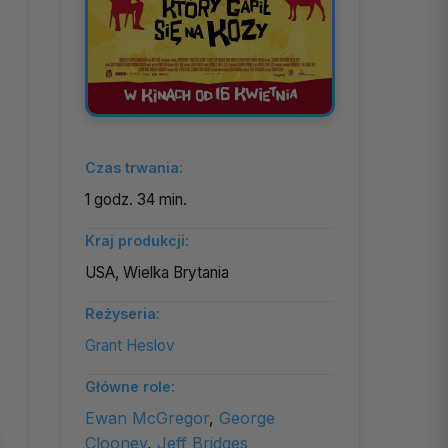
Czas trwania:
1 godz. 34 min.
Kraj produkcji:
USA, Wielka Brytania
Reżyseria:
Grant Heslov
Główne role:
Ewan McGregor
,
George
Clooney
,
Jeff Bridges