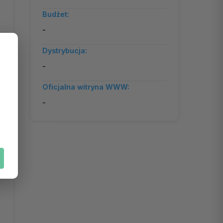
Budżet:
-
Dystrybucja:
-
Oficjalna witryna WWW:
-