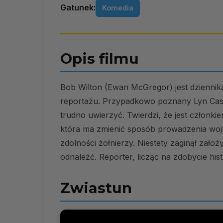
Gatunek:
Komedia
Opis filmu
Bob Wilton (Ewan McGregor) jest dzienn
reportażu. Przypadkowo poznany Lyn Cass
trudno uwierzyć. Twierdzi, że jest członk
która ma zmienić sposób prowadzenia wo
zdolności żołnierzy. Niestety zaginął założy
odnaleźć. Reporter, licząc na zdobycie his
Zwiastun