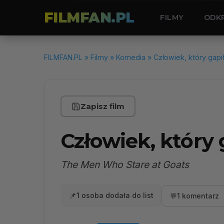
FILMFAN.PL
FILMY
ODK
FILMFAN.PL
»
Filmy
»
Komedia
» Człowiek, który gapił
Zapisz film
Człowiek, który 
The Men Who Stare at Goats
📌
1 osoba dodała do list
💬
1 komentarz