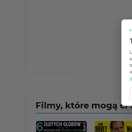
U
s
t
o
p
Filmy, które mogą ci