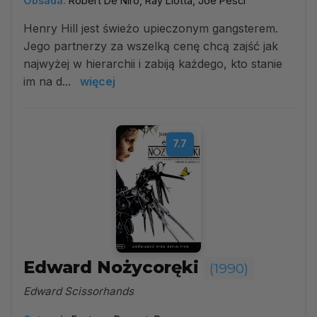
Obsada:
Robert De Niro, Ray Liotta, Joe Pesci
Henry Hill jest świeżo upieczonym gangsterem.
Jego partnerzy za wszelką cenę chcą zajść jak
najwyżej w hierarchii i zabiją każdego, kto stanie
im na d...
więcej
7.7
Edward Nożycoręki
(1990)
Edward Scissorhands