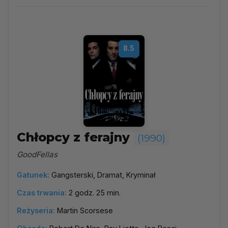
1990
▼
Najpopularniejsze
8.5
Według ocen
Według daty
Alfabetycznie
Chłopcy z ferajny
(1990)
GoodFellas
Gatunek:
Gangsterski, Dramat, Kryminał
Czas trwania:
2 godz. 25 min.
Reżyseria:
Martin Scorsese