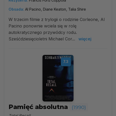
Reżyseria:
Francis Ford Coppola
Obsada:
Al Pacino, Diane Keaton, Talia Shire
W trzecim filmie z trylogii o rodzinie Corleone, Al
Pacino ponownie wciela się w rolę
autokratycznego przywódcy rodu.
Sześćdziesięcioletni Michael Cor...
więcej
7.3
Pamięć absolutna
(1990)
Total Recall