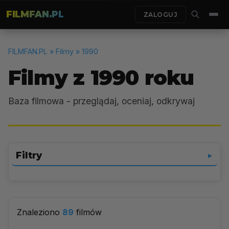
FILMFAN.PL
ZALOGUJ
FILMFAN.PL
» Filmy » 1990
Filmy z 1990 roku
Baza filmowa - przeglądaj, oceniaj, odkrywaj
Filtry
▼
Wybierz gatunek
▼
Znaleziono
89
filmów