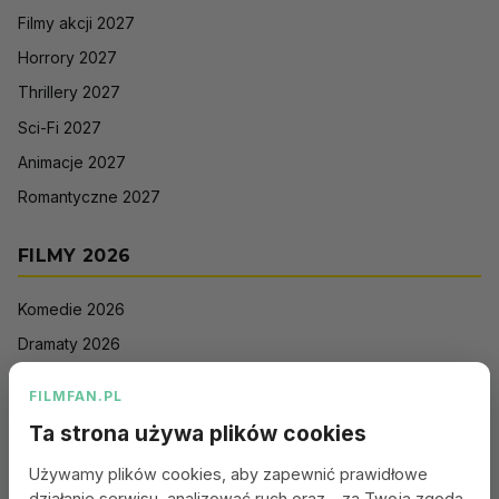
Filmy akcji 2027
Horrory 2027
Thrillery 2027
Sci-Fi 2027
Animacje 2027
Romantyczne 2027
FILMY 2026
Komedie 2026
Dramaty 2026
Filmy akcji 2026
FILMFAN.PL
Horrory 2026
Ta strona używa plików cookies
Thrillery 2026
Używamy plików cookies, aby zapewnić prawidłowe
Sci-Fi 2026
działanie serwisu, analizować ruch oraz - za Twoją zgodą