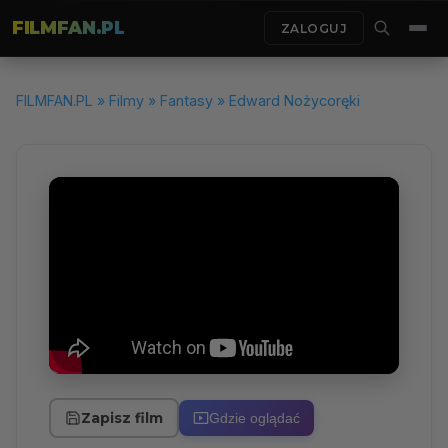
FILMFAN.PL
ZALOGUJ
FILMFAN.PL
»
Filmy
»
Fantasy
» Edward Nożycoręki
Zapisz film
Gdzie oglądać