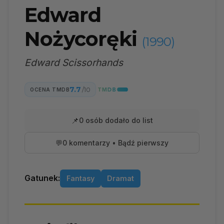
Edward
Nożycoręki
(1990)
Edward Scissorhands
7.7
/10
OCENA TMDB
📌
0 osób dodało do list
💬
0 komentarzy • Bądź pierwszy
Gatunek:
Fantasy
Dramat