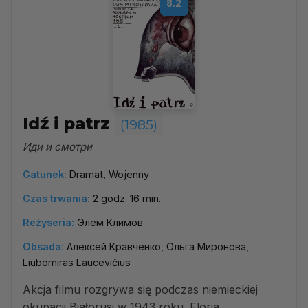
8.2
Idź i patrz
(1985)
Иди и смотри
Gatunek:
Dramat, Wojenny
Czas trwania:
2 godz. 16 min.
Reżyseria:
Элем Климов
Obsada:
Алексей Кравченко, Ольга Миронова,
Liubomiras Laucevičius
Akcja filmu rozgrywa się podczas niemieckiej
okupacji Białorusi w 1943 roku. Florja,