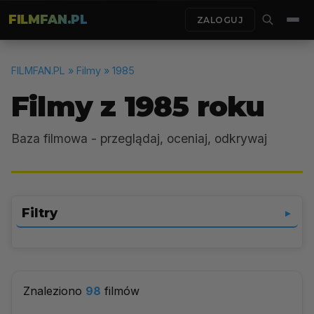
FILMFAN.PL
ZALOGUJ
FILMFAN.PL
» Filmy » 1985
Filmy z 1985 roku
Baza filmowa - przeglądaj, oceniaj, odkrywaj
Filtry
▼
Wybierz gatunek
▼
Znaleziono
98
filmów