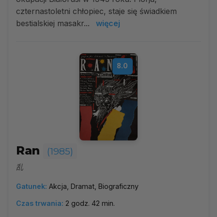
czternastoletni chłopiec, staje się świadkiem
bestialskiej masakr...
więcej
8.0
Ran
(1985)
乱
Gatunek:
Akcja, Dramat, Biograficzny
Czas trwania:
2 godz. 42 min.