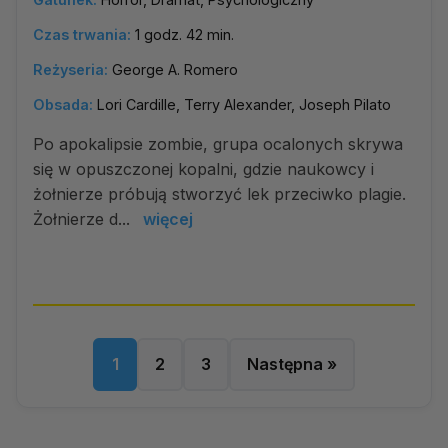
Czas trwania:
1 godz. 42 min.
Reżyseria:
George A. Romero
Obsada:
Lori Cardille, Terry Alexander, Joseph Pilato
Po apokalipsie zombie, grupa ocalonych skrywa
się w opuszczonej kopalni, gdzie naukowcy i
żołnierze próbują stworzyć lek przeciwko plagie.
Żołnierze d...
więcej
1
2
3
Następna »