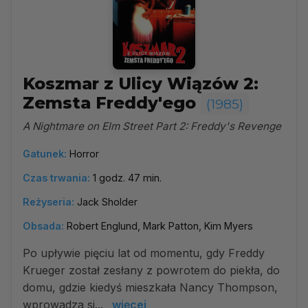
Koszmar z Ulicy Wiązów 2:
Zemsta Freddy'ego
(1985)
A Nightmare on Elm Street Part 2: Freddy's Revenge
Gatunek:
Horror
Czas trwania:
1 godz. 47 min.
Reżyseria:
Jack Sholder
Obsada:
Robert Englund, Mark Patton, Kim Myers
Po upływie pięciu lat od momentu, gdy Freddy
Krueger został zesłany z powrotem do piekła, do
domu, gdzie kiedyś mieszkała Nancy Thompson,
wprowadza si...
więcej