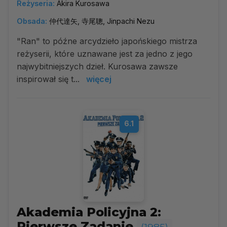
Reżyseria:
Akira Kurosawa
Obsada:
仲代達矢, 寺尾聰, Jinpachi Nezu
"Ran" to późne arcydzieło japońskiego mistrza
reżyserii, które uznawane jest za jedno z jego
najwybitniejszych dzieł. Kurosawa zawsze
inspirował się t...
więcej
6.1
Akademia Policyjna 2:
Pierwsze Zadanie