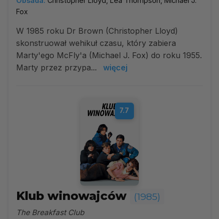
Obsada:
Christopher Lloyd, Lea Thompson, Michael J.
Fox
W 1985 roku Dr Brown (Christopher Lloyd)
skonstruował wehikuł czasu, który zabiera
Marty'ego McFly'a (Michael J. Fox) do roku 1955.
Marty przez przypa...
więcej
7.7
Klub winowajców
(1985)
The Breakfast Club