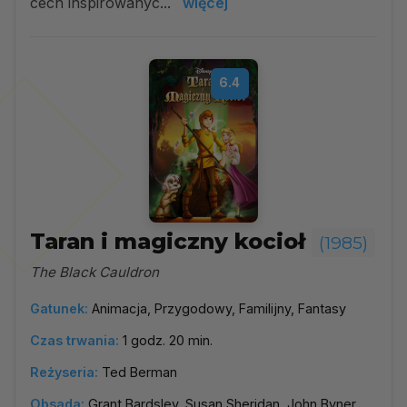
cech inspirowanyc...
więcej
6.4
Taran i magiczny kocioł
(1985)
The Black Cauldron
Gatunek:
Animacja, Przygodowy, Familijny, Fantasy
Czas trwania:
1 godz. 20 min.
Reżyseria:
Ted Berman
Obsada:
Grant Bardsley, Susan Sheridan, John Byner