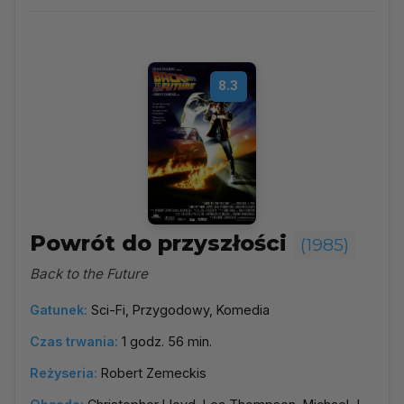
1985
▼
Najpopularniejsze
8.3
Według ocen
Według daty
Alfabetycznie
Powrót do przyszłości
(1985)
Back to the Future
Gatunek:
Sci-Fi, Przygodowy, Komedia
Czas trwania:
1 godz. 56 min.
Reżyseria:
Robert Zemeckis