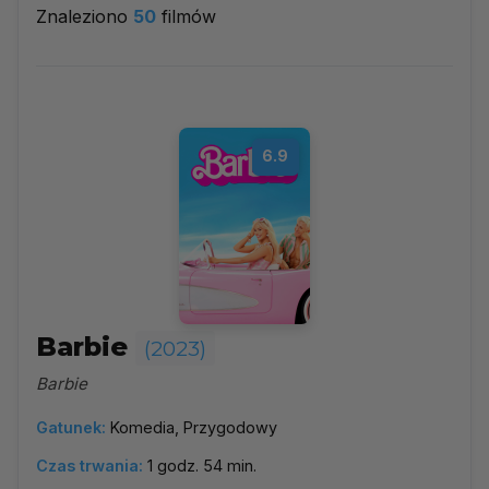
Znaleziono
50
filmów
2023
▼
Najpopularniejsze
6.9
Według ocen
Według daty
Alfabetycznie
Barbie
(2023)
Barbie
Gatunek:
Komedia, Przygodowy
Czas trwania:
1 godz. 54 min.