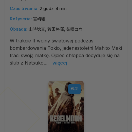
Czas trwania:
2 godz. 4 min.
Reżyseria:
宮崎駿
Obsada:
山時聡真, 菅田将暉, 柴咲コウ
W trakcie II wojny światowej podczas
bombardowania Tokio, jedenastoletni Mahito Maki
traci swoją matkę. Ojciec chłopca decyduje się na
ślub z Natsuko,...
więcej
6.2