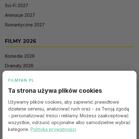
Sci-Fi 2027
Animacje 2027
Romantyczne 2027
FILMY 2026
Komedie 2026
Dramaty 2026
Filmy akcji 2026
FILMFAN.PL
Horrory 2026
Ta strona używa plików cookies
Thrillery 2026
Używamy plików cookies, aby zapewnić prawidłowe
Sci-Fi 2026
działanie serwisu, analizować ruch oraz - za Twoją zgodą
Animacje 2026
- personalizować treści i reklamy. Możesz zaakceptować
wszystkie, odrzucić opcjonalne albo samodzielnie wybrać
Romantyczne 2026
kategorie.
Polityka prywatności