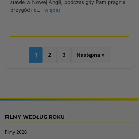
stawie w Nowej Anglii, podczas gdy Pam pragnie
przygód i c...
więcej
1
2
3
Następna »
FILMY WEDŁUG ROKU
Filmy 2028