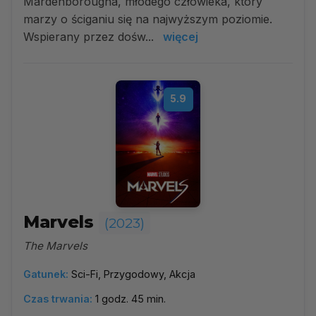
Mardenborougha, młodego człowieka, który
marzy o ściganiu się na najwyższym poziomie.
Wspierany przez dośw...
więcej
5.9
Marvels
(2023)
The Marvels
Gatunek:
Sci-Fi, Przygodowy, Akcja
Czas trwania:
1 godz. 45 min.