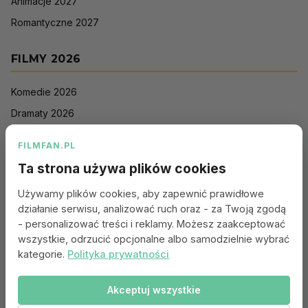
Animacje 2027
Romantyczne 2027
FILMY 2026
Komedie 2026
Dramaty 2026
Filmy akcji 2026
FILMFAN.PL
Horrory 2026
Ta strona używa plików cookies
Thrillery 2026
Używamy plików cookies, aby zapewnić prawidłowe
Sci-Fi 2026
działanie serwisu, analizować ruch oraz - za Twoją zgodą
Animacje 2026
- personalizować treści i reklamy. Możesz zaakceptować
wszystkie, odrzucić opcjonalne albo samodzielnie wybrać
Romantyczne 2026
kategorie.
Polityka prywatności
Akceptuj wszystkie
Portal:
Kontakt
|
Polityka Prywatności
|
Regulamin
|
Reklama
|