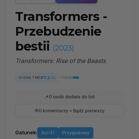
Transformers -
Przebudzenie
bestii
(2023)
Transformers: Rise of the Beasts
7.2
/10
OCENA TMDB
📌
0 osób dodało do list
💬
0 komentarzy • Bądź pierwszy
Gatunek:
Sci-Fi
Przygodowy