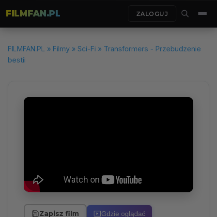
FILMFAN.PL
ZALOGUJ
FILMFAN.PL
»
Filmy
»
Sci-Fi
» Transformers - Przebudzenie
bestii
Zapisz film
Gdzie oglądać