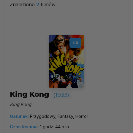
Znaleziono
2
filmów
1933
▼
Najpopularniejsze
7.6
Według ocen
Według daty
Alfabetycznie
King Kong
(1933)
King Kong
Gatunek:
Przygodowy, Fantasy, Horror
Czas trwania:
1 godz. 44 min.