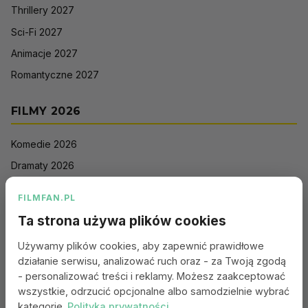
Thrillery 2027
Sci-Fi 2027
Animacje 2027
Romantyczne 2027
FILMY 2026
Komedie 2026
Dramaty 2026
Filmy akcji 2026
FILMFAN.PL
Horrory 2026
Ta strona używa plików cookies
Thrillery 2026
Używamy plików cookies, aby zapewnić prawidłowe
Sci-Fi 2026
działanie serwisu, analizować ruch oraz - za Twoją zgodą
Animacje 2026
- personalizować treści i reklamy. Możesz zaakceptować
wszystkie, odrzucić opcjonalne albo samodzielnie wybrać
Romantyczne 2026
kategorie.
Polityka prywatności