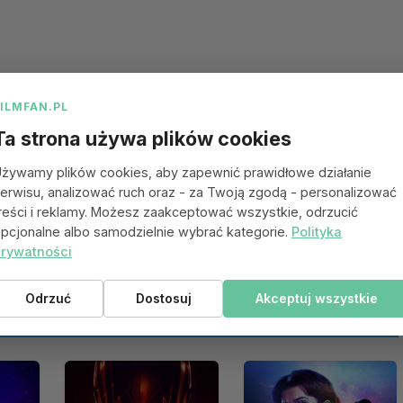
FILMFAN.PL
Ta strona używa plików cookies
żywamy plików cookies, aby zapewnić prawidłowe działanie
erwisu, analizować ruch oraz - za Twoją zgodą - personalizować
reści i reklamy. Możesz zaakceptować wszystkie, odrzucić
pcjonalne albo samodzielnie wybrać kategorie.
Polityka
rywatności
Odrzuć
Dostosuj
Akceptuj wszystkie
 się spodobać