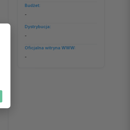
Budżet:
-
Dystrybucja:
-
Oficjalna witryna WWW:
-