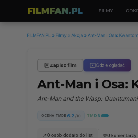
FILMFAN.PL
FILMY
ODK
FILMFAN.PL
»
Filmy
»
Akcja
» Ant-Man i Osa: Kwantom
Zapisz film
Gdzie oglądać
Ant-Man i Osa:
Ant-Man and the Wasp: Quantumani
6.2
OCENA TMDB
/10
📌
0 osób dodało do list
💬
0 komentarzy 