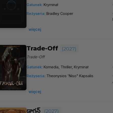
Gatunek:
Kryminał
Reżyseria:
Bradley Cooper
więcej
Trade-Off
(2027)
Trade-Off
Gatunek:
Komedia, Thriller, Kryminał
Reżyseria:
Theonysios 'Niso" Kapsalis
więcej
డ్రాగన్
(2027)