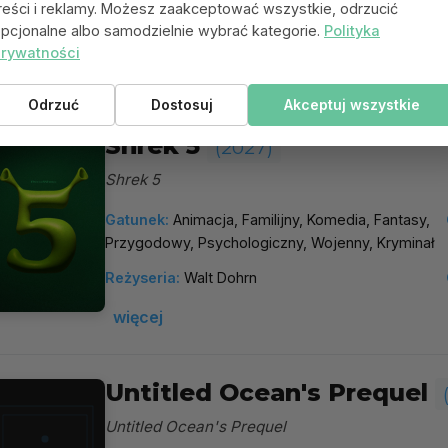
reści i reklamy. Możesz zaakceptować wszystkie, odrzucić
Reżyseria:
Ernest Prakasa
pcjonalne albo samodzielnie wybrać kategorie.
Polityka
rywatności
więcej
Odrzuć
Dostosuj
Akceptuj wszystkie
Shrek 5
(2027)
Shrek 5
Gatunek:
Animacja, Familijny, Komedia, Fantasy,
Przygodowy, Psychologiczny, Wojenny, Kryminał
Reżyseria:
Walt Dohrn
więcej
Untitled Ocean's Prequel
Untitled Ocean's Prequel