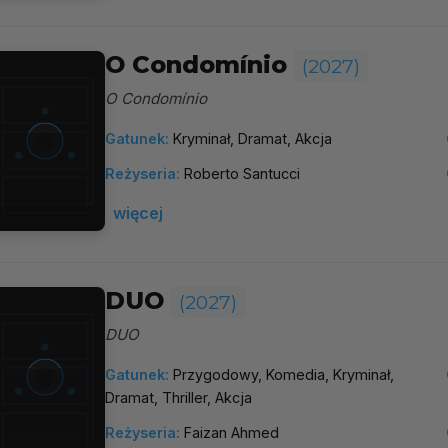
O Condomínio
(2027)
O Condomínio
Gatunek:
Kryminał, Dramat, Akcja
Reżyseria:
Roberto Santucci
więcej
DUO
(2027)
DUO
Gatunek:
Przygodowy, Komedia, Kryminał,
Dramat, Thriller, Akcja
Reżyseria:
Faizan Ahmed