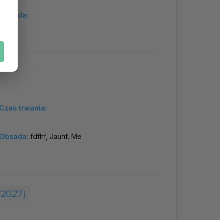
Obsada:
Czas trwania:
Obsada:
fdfhf, Jauhf, Me
(2027)