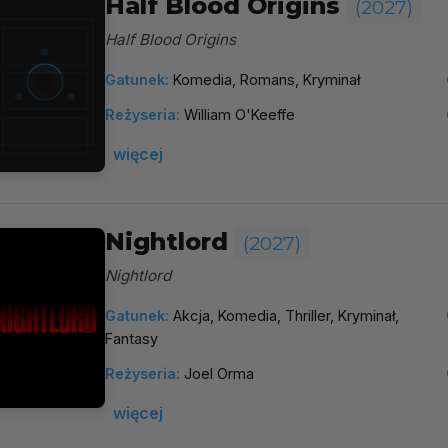
Half Blood Origins
(2027)
Half Blood Origins
Gatunek:
Komedia, Romans, Kryminał
Reżyseria:
William O'Keeffe
więcej
Nightlord
(2027)
Nightlord
Gatunek:
Akcja, Komedia, Thriller, Kryminał,
Fantasy
Reżyseria:
Joel Orma
więcej