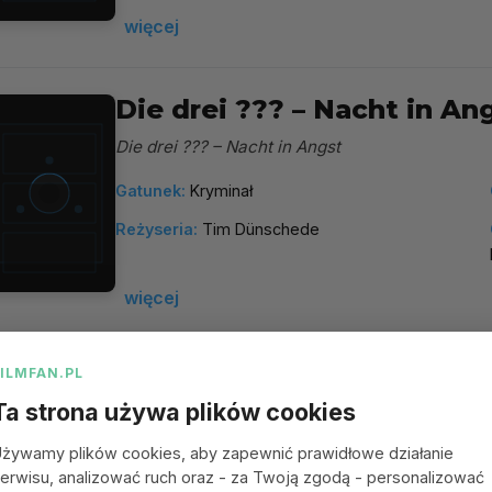
więcej
Die drei ??? – Nacht in An
Die drei ??? – Nacht in Angst
Gatunek:
Kryminał
Reżyseria:
Tim Dünschede
więcej
FILMFAN.PL
Bandits of Batavia
(2027)
Ta strona używa plików cookies
Bandits of Batavia
żywamy plików cookies, aby zapewnić prawidłowe działanie
Gatunek:
Akcja, Przygodowy, Kryminał, Fantasy,
erwisu, analizować ruch oraz - za Twoją zgodą - personalizować
Thriller