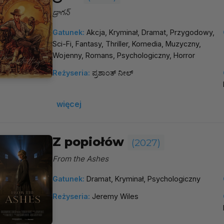
డ్రాగన్
Gatunek:
Akcja, Kryminał, Dramat, Przygodowy,
Sci-Fi, Fantasy, Thriller, Komedia, Muzyczny,
Wojenny, Romans, Psychologiczny, Horror
Reżyseria:
ಪ್ರಶಾಂತ್ ನೀಲ್
więcej
Z popiołów
(2027)
From the Ashes
Gatunek:
Dramat, Kryminał, Psychologiczny
Reżyseria:
Jeremy Wiles