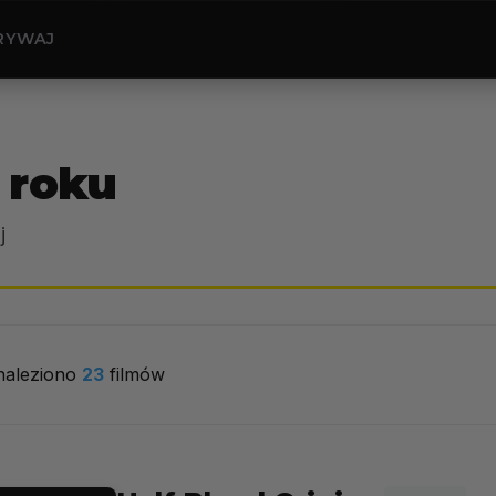
RYWAJ
 roku
j
naleziono
23
filmów