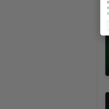
t
o
p