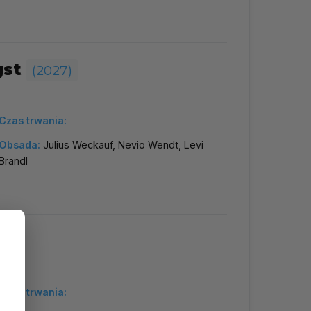
gst
(2027)
Czas trwania:
Obsada:
Julius Weckauf, Nevio Wendt, Levi
Brandl
Czas trwania: