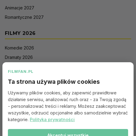
Animacje 2027
Romantyczne 2027
FILMY 2026
Komedie 2026
Dramaty 2026
Filmy akcji 2026
FILMFAN.PL
Horrory 2026
Ta strona używa plików cookies
Thrillery 2026
Używamy plików cookies, aby zapewnić prawidłowe
Sci-Fi 2026
działanie serwisu, analizować ruch oraz - za Twoją zgodą
Animacje 2026
- personalizować treści i reklamy. Możesz zaakceptować
wszystkie, odrzucić opcjonalne albo samodzielnie wybrać
Romantyczne 2026
kategorie.
Polityka prywatności
Akceptuj wszystkie