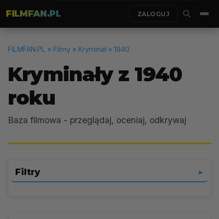
FILMFAN.PL
ZALOGUJ
FILMFAN.PL
» Filmy » Kryminał » 1940
Kryminały z 1940
roku
Baza filmowa - przeglądaj, oceniaj, odkrywaj
Filtry
▼
Kryminał
▼