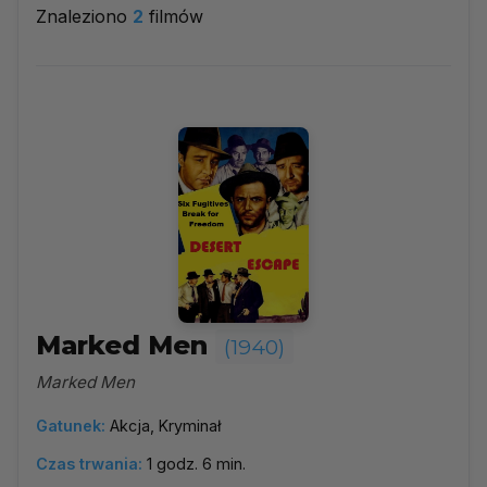
Znaleziono
2
filmów
1940
▼
Najpopularniejsze
Według ocen
Według daty
Alfabetycznie
Marked Men
(1940)
Marked Men
Gatunek:
Akcja, Kryminał
Czas trwania:
1 godz. 6 min.