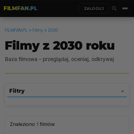
FILMFAN.PL
ZALOGUJ
FILMFAN.PL
» Filmy » 2030
Filmy z 2030 roku
Baza filmowa - przeglądaj, oceniaj, odkrywaj
Filtry
▼
Wybierz gatunek
▼
Znaleziono
1
filmów