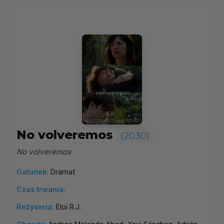
2030
▼
Najpopularniejsze
Według ocen
Według daty
Alfabetycznie
No volveremos
(2030)
No volveremos
Gatunek:
Dramat
Czas trwania:
Reżyseria:
Eloi R.J.