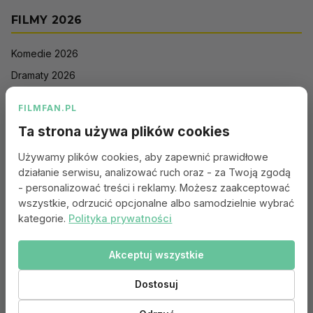
FILMY 2026
Komedie 2026
Dramaty 2026
Filmy akcji 2026
FILMFAN.PL
Horrory 2026
Ta strona używa plików cookies
Thrillery 2026
Używamy plików cookies, aby zapewnić prawidłowe
Sci-Fi 2026
działanie serwisu, analizować ruch oraz - za Twoją zgodą
Animacje 2026
- personalizować treści i reklamy. Możesz zaakceptować
wszystkie, odrzucić opcjonalne albo samodzielnie wybrać
Romantyczne 2026
kategorie.
Polityka prywatności
Akceptuj wszystkie
Portal:
Kontakt
|
Polityka Prywatności
|
Regulamin
|
Reklama
|
Ustawienia cookies
Dostosuj
© 2010–2026 FILMFAN.PL – Film. Nasza wspólna pasja.
Dane filmowe dostarczone przez