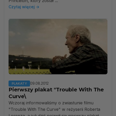
Princeton, który został ...
Czytaj więcej →
09.08.2012
PLAKATY
Pierwszy plakat "Trouble With The
Curve\
Wczoraj informowaliśmy o zwiastunie filmu
"Trouble With The Curve" w reżyserii Roberta
Lorenza, a już dziś pojawił się pierwszy plakat.