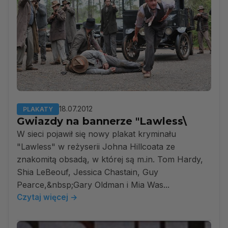
18.07.2012
PLAKATY
Gwiazdy na bannerze "Lawless\
W sieci pojawił się nowy plakat kryminału
"Lawless" w reżyserii Johna Hillcoata ze
znakomitą obsadą, w której są m.in. Tom Hardy,
Shia LeBeouf, Jessica Chastain, Guy
Pearce,&nbsp;Gary Oldman i Mia Was...
Czytaj więcej →