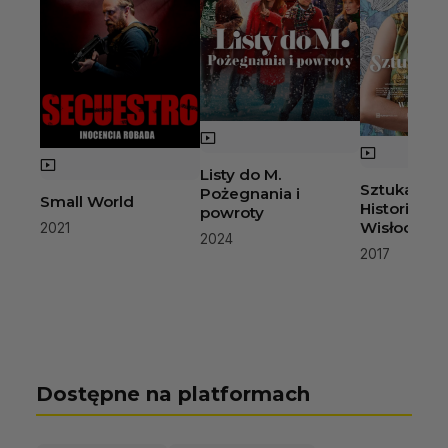
Listy do M.
Sztuka koc
Pożegnania i
Small World
Historia Mi
powroty
Wisłockiej
2021
2024
2017
Dostępne na platformach