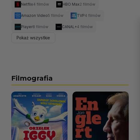
Netflix
4 filmów
HBO Max
2 filmów
Amazon Video
5 filmów
TVP
4 filmów
Player
8 filmów
CANAL+
4 filmów
Pokaż wszystkie
Filmografia