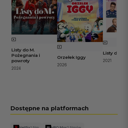
Listy do M.
Listy do M.
Pożegnania i
Orzełek Iggy
powroty
2021
2026
2024
Dostępne na platformach
Netflix
1 film
HBO Max
2 filmów