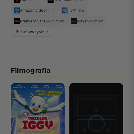
Amazon Video
1 film
TVP
1 film
Premiery Canal+
5 filmów
Player
5 filmów
Pokaż wszystkie
Filmografia