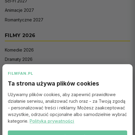
Sci-Fi 2027
Animacje 2027
Romantyczne 2027
FILMY 2026
Komedie 2026
Dramaty 2026
Filmy akcji 2026
FILMFAN.PL
Horrory 2026
Ta strona używa plików cookies
Thrillery 2026
Używamy plików cookies, aby zapewnić prawidłowe
Sci-Fi 2026
działanie serwisu, analizować ruch oraz - za Twoją zgodą
Animacje 2026
- personalizować treści i reklamy. Możesz zaakceptować
wszystkie, odrzucić opcjonalne albo samodzielnie wybrać
Romantyczne 2026
kategorie.
Polityka prywatności