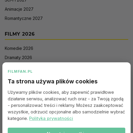
Animacje 2027
Romantyczne 2027
FILMY 2026
Komedie 2026
Dramaty 2026
Filmy akcji 2026
FILMFAN.PL
Horrory 2026
Ta strona używa plików cookies
Thrillery 2026
Używamy plików cookies, aby zapewnić prawidłowe
Sci-Fi 2026
działanie serwisu, analizować ruch oraz - za Twoją zgodą
Animacje 2026
- personalizować treści i reklamy. Możesz zaakceptować
wszystkie, odrzucić opcjonalne albo samodzielnie wybrać
Romantyczne 2026
kategorie.
Polityka prywatności