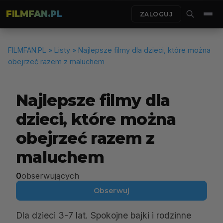
FILMFAN.PL
ZALOGUJ
FILMFAN.PL
»
Listy
» Najlepsze filmy dla dzieci, które można
obejrzeć razem z maluchem
Najlepsze filmy dla
dzieci, które można
obejrzeć razem z
maluchem
0
obserwujących
Obserwuj
Dla dzieci 3-7 lat. Spokojne bajki i rodzinne