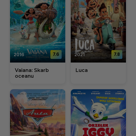
2016
7.6
2021
7.8
Vaiana: Skarb
Luca
oceanu