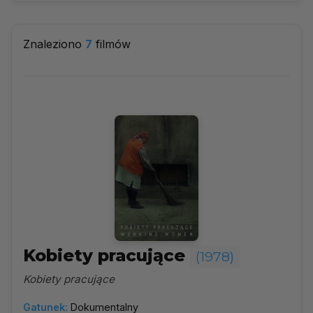
Dokumentalny
▼
Znaleziono
7
filmów
1978
▼
Najpopularniejsze
Według ocen
Według daty
Alfabetycznie
Kobiety pracujące
(1978)
Kobiety pracujące
Gatunek:
Dokumentalny