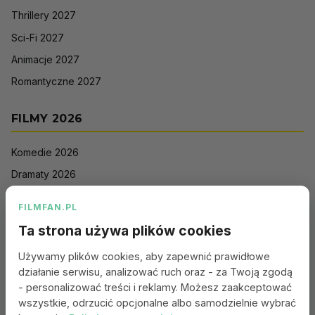
Thrillery 2027
Sci-Fi 2027
Animacje 2027
Romantyczne 2027
FILMY 2026
Komedie 2026
Dramaty 2026
Filmy akcji 2026
FILMFAN.PL
Horrory 2026
Ta strona używa plików cookies
Thrillery 2026
Używamy plików cookies, aby zapewnić prawidłowe
Sci-Fi 2026
działanie serwisu, analizować ruch oraz - za Twoją zgodą
Animacje 2026
- personalizować treści i reklamy. Możesz zaakceptować
wszystkie, odrzucić opcjonalne albo samodzielnie wybrać
Romantyczne 2026