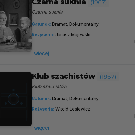
Czarna suknia
(1967)
Czarna suknia
Gatunek:
Dramat, Dokumentalny
Reżyseria:
Janusz Majewski
więcej
Klub szachistów
(1967)
Klub szachistów
Gatunek:
Dramat, Dokumentalny
Reżyseria:
Witold Lesiewicz
więcej