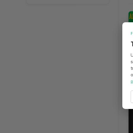
U
s
t
o
p