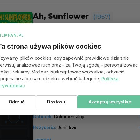
Ah, Sunflower
(1967)
Ah, Sunflower
FILMFAN.PL
Gatunek:
Dokumentalny
Ta strona używa plików cookies
Reżyseria:
Iain Sinclair
żywamy plików cookies, aby zapewnić prawidłowe działanie
erwisu, analizować ruch oraz - za Twoją zgodą - personalizować
więcej
reści i reklamy. Możesz zaakceptować wszystkie, odrzucić
pcjonalne albo samodzielnie wybrać kategorie.
Polityka
rywatności
Mafia No!
(1967)
Odrzuć
Dostosuj
Akceptuj wszystkie
Mafia No!
Gatunek:
Dokumentalny
Reżyseria:
John Irvin
więcej