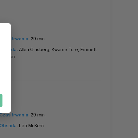
Czas trwania:
29 min.
Obsada:
Allen Ginsberg, Kwame Ture, Emmett
Grogan
Czas trwania:
29 min.
Obsada:
Leo McKern