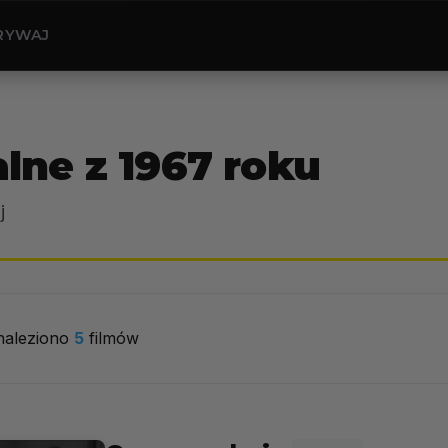
RYWAJ
lne z 1967 roku
j
naleziono
5
filmów