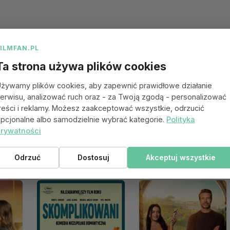
FILMFAN.PL
Ta strona używa plików cookies
żywamy plików cookies, aby zapewnić prawidłowe działanie
erwisu, analizować ruch oraz - za Twoją zgodą - personalizować
reści i reklamy. Możesz zaakceptować wszystkie, odrzucić
pcjonalne albo samodzielnie wybrać kategorie.
Polityka
rywatności
 się spodobać
Odrzuć
Dostosuj
Akceptuj wszystkie