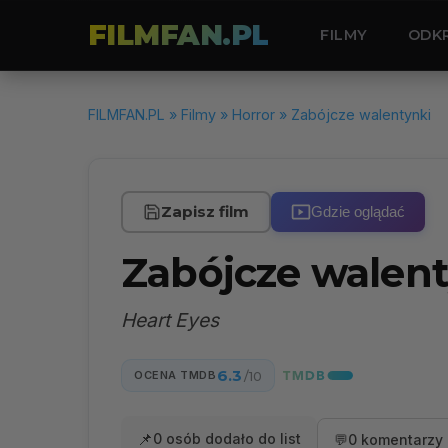
FILMFAN.PL
FILMY
ODK
FILMFAN.PL
»
Filmy
»
Horror
» Zabójcze walentynki
Zapisz film
Gdzie oglądać
Zabójcze walen
Heart Eyes
6.3
OCENA TMDB
/10
📌
0 osób dodało do list
💬
0 komentarzy 