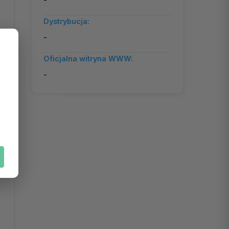
-
Dystrybucja:
-
Oficjalna witryna WWW:
-