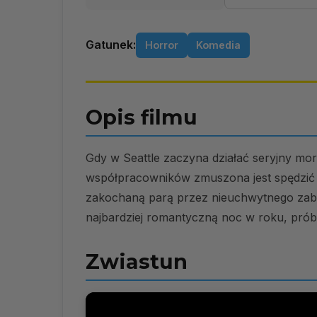
Gatunek:
Horror
Komedia
Opis filmu
Gdy w Seattle zaczyna działać seryjny mo
współpracowników zmuszona jest spędzić W
zakochaną parą przez nieuchwytnego zabój
najbardziej romantyczną noc w roku, próbu
Zwiastun