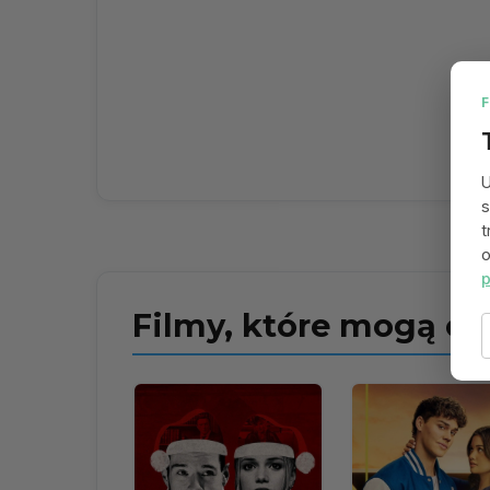
U
s
t
o
p
Filmy, które mogą ci