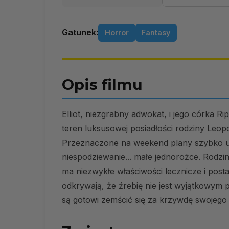
Gatunek:
Horror
Fantasy
Opis filmu
Elliot, niezgrabny adwokat, i jego córka Rip
teren luksusowej posiadłości rodziny Le
Przeznaczone na weekend plany szybko ule
niespodziewanie... małe jednorożce. Rodz
ma niezwykłe właściwości lecznicze i post
odkrywają, że źrebię nie jest wyjątkowym p
są gotowi zemścić się za krzywdę swojego