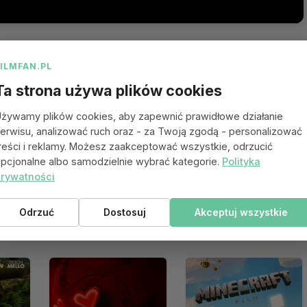
FILMFAN.PL
Ta strona używa plików cookies
żywamy plików cookies, aby zapewnić prawidłowe działanie
erwisu, analizować ruch oraz - za Twoją zgodą - personalizować
reści i reklamy. Możesz zaakceptować wszystkie, odrzucić
pcjonalne albo samodzielnie wybrać kategorie.
Polityka
rywatności
Odrzuć
Dostosuj
Akceptuj wszystkie
 się spodobać