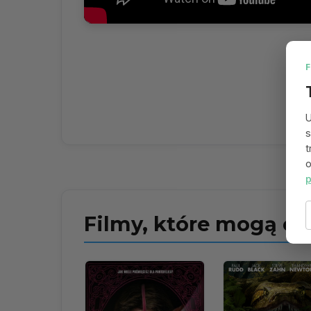
U
s
t
o
p
Filmy, które mogą ci