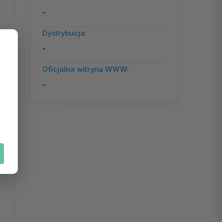
-
Dystrybucja:
-
Oficjalna witryna WWW:
-