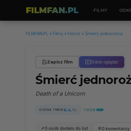
FILMFAN.PL
FILMY
ODK
FILMFAN.PL
»
Filmy
»
Horror
» Śmierć jednorożca
Zapisz film
Gdzie oglądać
Śmierć jednoro
Death of a Unicorn
6.4
OCENA TMDB
/10
📌
0 osób dodało do list
💬
0 komentarzy 