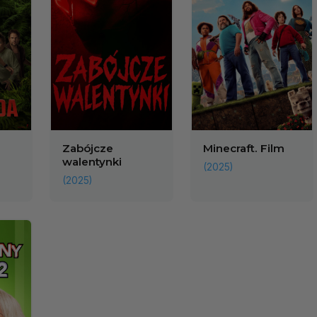
Zabójcze
Minecraft. Film
walentynki
(2025)
(2025)