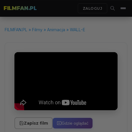
FILMFAN.PL
ZALOGUJ
FILMFAN.PL
»
Filmy
»
Animacja
» WALL-E
Zapisz film
Gdzie oglądać