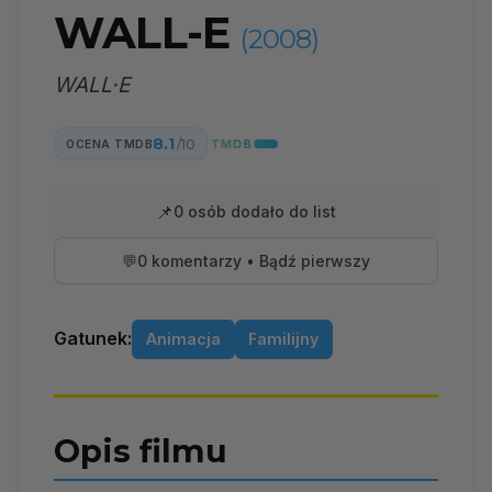
WALL-E
(2008)
WALL·E
8.1
/10
OCENA TMDB
📌
0 osób dodało do list
💬
0 komentarzy • Bądź pierwszy
Gatunek:
Animacja
Familijny
Opis filmu