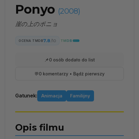
Ponyo
(2008)
崖の上のポニョ
7.8
/10
OCENA TMDB
📌
0 osób dodało do list
💬
0 komentarzy • Bądź pierwszy
Gatunek:
Animacja
Familijny
Opis filmu