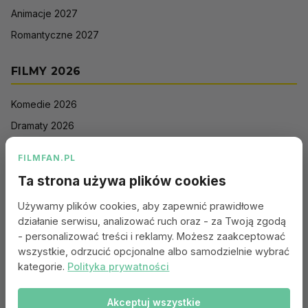
Animacje 2027
Romantyczne 2027
FILMY 2026
Komedie 2026
Dramaty 2026
Filmy akcji 2026
FILMFAN.PL
Horrory 2026
Ta strona używa plików cookies
Thrillery 2026
Używamy plików cookies, aby zapewnić prawidłowe
Sci-Fi 2026
działanie serwisu, analizować ruch oraz - za Twoją zgodą
Animacje 2026
- personalizować treści i reklamy. Możesz zaakceptować
wszystkie, odrzucić opcjonalne albo samodzielnie wybrać
Romantyczne 2026
kategorie.
Polityka prywatności
Akceptuj wszystkie