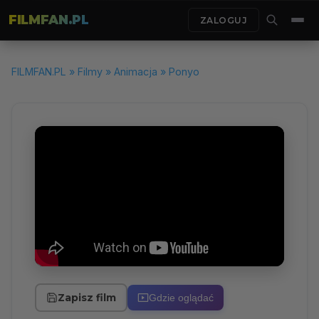
FILMFAN.PL
ZALOGUJ
FILMFAN.PL
»
Filmy
»
Animacja
» Ponyo
Zapisz film
Gdzie oglądać