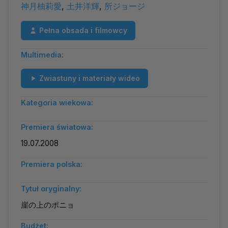
神月柚莉愛
,
土井洋輝
,
所ジョージ
Pełna obsada i filmowcy
Multimedia:
Zwiastuny i materiały wideo
Kategoria wiekowa:
Premiera światowa:
19.07.2008
Premiera polska:
Tytuł oryginalny:
崖の上のポニョ
Budżet: