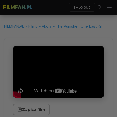
FILMFAN.PL
ZALOGUJ
FILMFAN.PL
»
Filmy
»
Akcja
» The Punisher: One Last Kill
Zapisz film