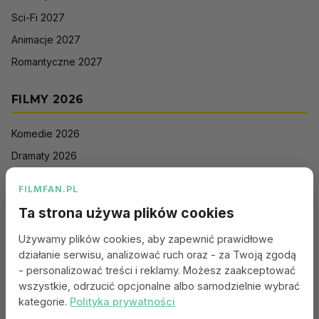
Sci-Fi 2027
Animacje 2027
Romantyczne 2027
FILMY 2026
Komedie 2026
Dramaty 2026
Filmy akcji 2026
FILMFAN.PL
Horrory 2026
Ta strona używa plików cookies
Thrillery 2026
Używamy plików cookies, aby zapewnić prawidłowe
Sci-Fi 2026
działanie serwisu, analizować ruch oraz - za Twoją zgodą
Animacje 2026
- personalizować treści i reklamy. Możesz zaakceptować
wszystkie, odrzucić opcjonalne albo samodzielnie wybrać
Romantyczne 2026
kategorie.
Polityka prywatności