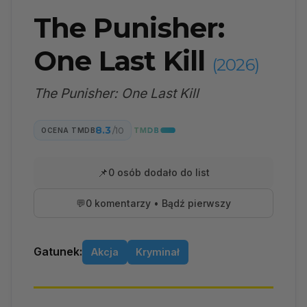
The Punisher:
One Last Kill
(2026)
The Punisher: One Last Kill
8.3
/10
OCENA TMDB
📌
0 osób dodało do list
💬
0 komentarzy • Bądź pierwszy
Gatunek:
Akcja
Kryminał