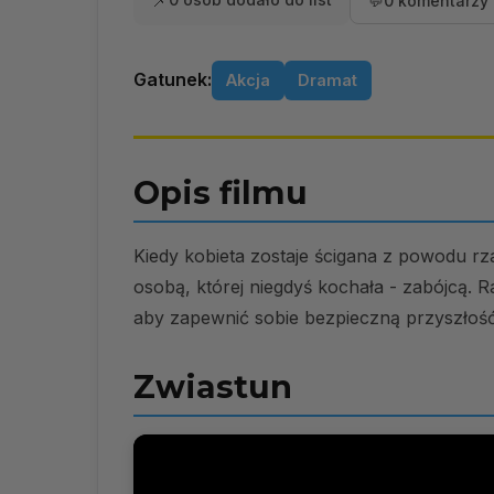
📌
💬
0 komentarzy 
Gatunek:
Akcja
Dramat
Opis filmu
Kiedy kobieta zostaje ścigana z powodu rzadk
osobą, której niegdyś kochała - zabójcą.
aby zapewnić sobie bezpieczną przyszłość
Zwiastun