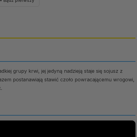
• Bądź pierwszy
iej grupy krwi, jej jedyną nadzieją staje się sojusz z
 Razem postanawiają stawić czoło powracającemu wrogowi,
.