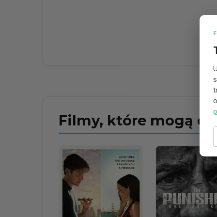
U
s
t
o
p
Filmy, które mogą ci