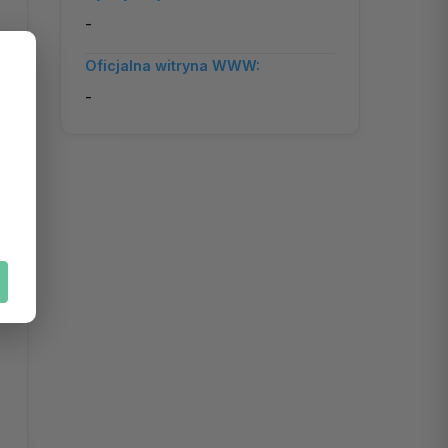
-
Oficjalna witryna WWW:
-