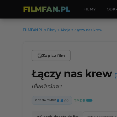
FILMFAN.PL
FILMY
ODK
FILMFAN.PL
»
Filmy
»
Akcja
» Łączy nas krew
Zapisz film
Łączy nas krew
เลือดรักนักฆ่า
8.6
OCENA TMDB
/10
0 osób dodało do list