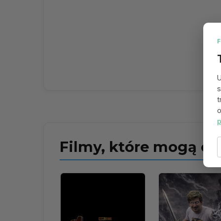
U
s
t
o
p
Filmy, które mogą ci