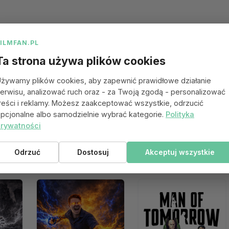
FILMFAN.PL
Ta strona używa plików cookies
żywamy plików cookies, aby zapewnić prawidłowe działanie
erwisu, analizować ruch oraz - za Twoją zgodą - personalizować
reści i reklamy. Możesz zaakceptować wszystkie, odrzucić
pcjonalne albo samodzielnie wybrać kategorie.
Polityka
rywatności
 się spodobać
Odrzuć
Dostosuj
Akceptuj wszystkie