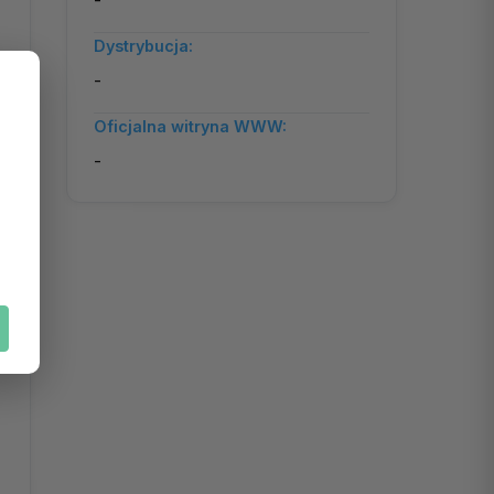
-
Dystrybucja:
-
Oficjalna witryna WWW:
-