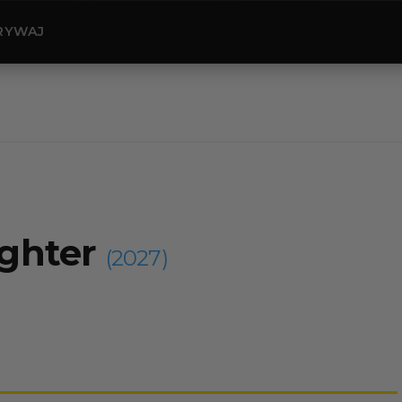
RYWAJ
ighter
(2027)