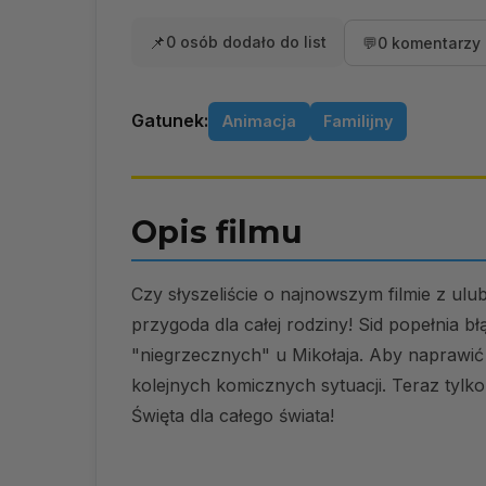
📌
0 osób dodało do list
💬
0 komentarzy 
Gatunek:
Animacja
Familijny
Opis filmu
Czy słyszeliście o najnowszym filmie z u
przygoda dla całej rodziny! Sid popełnia błą
"niegrzecznych" u Mikołaja. Aby naprawić
kolejnych komicznych sytuacji. Teraz tyl
Święta dla całego świata!