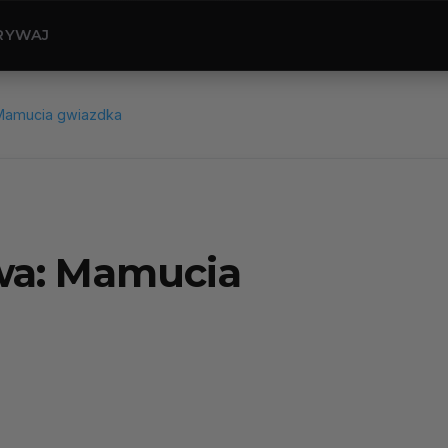
RYWAJ
Mamucia gwiazdka
wa: Mamucia