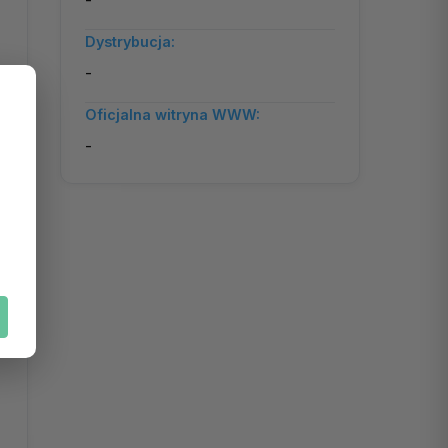
-
Dystrybucja:
-
Oficjalna witryna WWW:
-