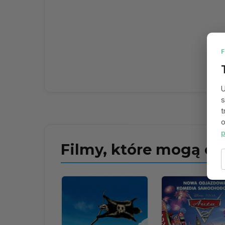
U
s
t
o
p
Filmy, które mogą ci