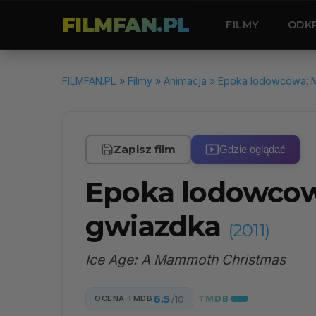
FILMFAN.PL
FILMY
ODK
FILMFAN.PL
»
Filmy
»
Animacja
» Epoka lodowcowa: 
Zapisz film
Gdzie oglądać
Epoka lodowco
gwiazdka
(2011)
Ice Age: A Mammoth Christmas
6.5
OCENA TMDB
/10