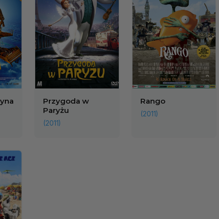
zyna
Przygoda w
Rango
Paryżu
(2011)
(2011)