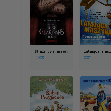
Strażnicy marzeń
Latająca mas
(2012)
(2011)