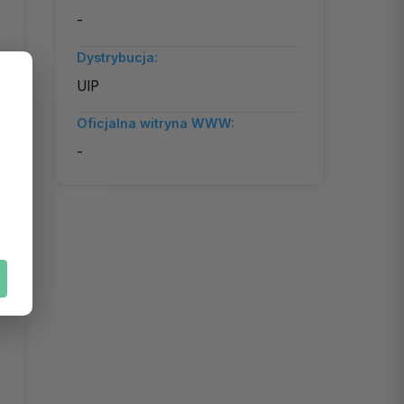
-
Dystrybucja:
UIP
Oficjalna witryna WWW:
-