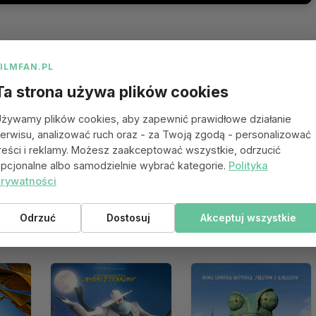
FILMFAN.PL
Ta strona używa plików cookies
żywamy plików cookies, aby zapewnić prawidłowe działanie
erwisu, analizować ruch oraz - za Twoją zgodą - personalizować
reści i reklamy. Możesz zaakceptować wszystkie, odrzucić
pcjonalne albo samodzielnie wybrać kategorie.
Polityka
rywatności
Odrzuć
Dostosuj
Akceptuj wszystkie
 się spodobać