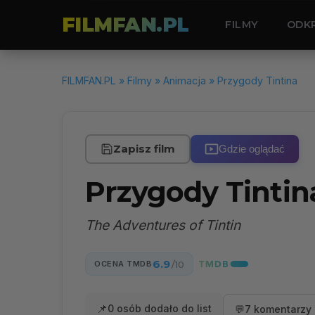
FILMFAN.PL
FILMY
ODK
FILMFAN.PL
»
Filmy
»
Animacja
» Przygody Tintina
Zapisz film
Gdzie oglądać
Przygody Tinti
The Adventures of Tintin
6.9
OCENA TMDB
/10
📌
0 osób dodało do list
💬
7 komentarzy