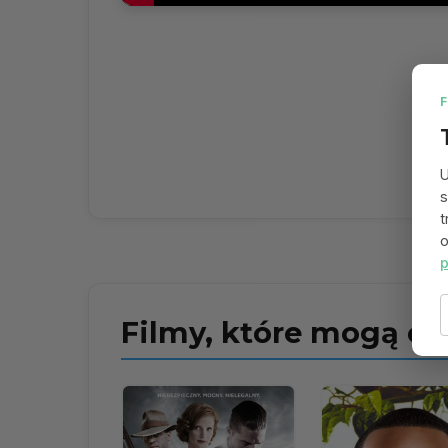
U
s
t
o
p
Filmy, które mogą ci