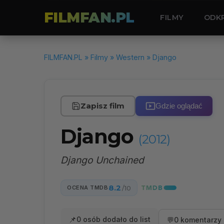
FILMFAN.PL
FILMY
ODK
FILMFAN.PL
»
Filmy
»
Western
» Django
Zapisz film
Gdzie oglądać
Django
(2012)
Django Unchained
8.2
OCENA TMDB
/10
📌
0 osób dodało do list
💬
0 komentarzy 