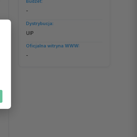
Budżet:
-
Dystrybucja:
UIP
Oficjalna witryna WWW:
-