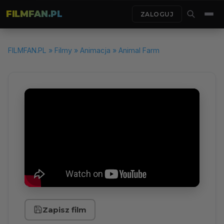
FILMFAN.PL
ZALOGUJ
FILMFAN.PL
»
Filmy
»
Animacja
» Animal Farm
Zapisz film