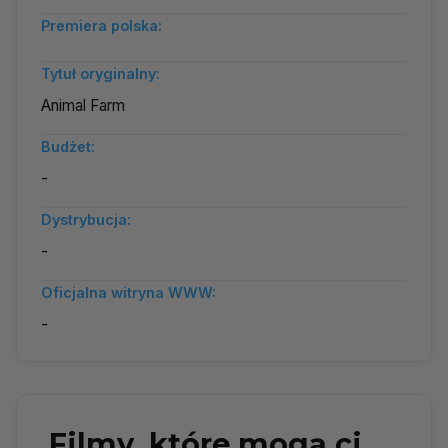
Premiera polska:
Tytuł oryginalny:
Animal Farm
Budżet:
-
Dystrybucja:
-
Oficjalna witryna WWW:
-
Filmy, które mogą ci