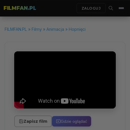
FILMFAN.PL
ZALOGUJ
FILMFAN.PL
»
Filmy
»
Animacja
» Hopnięci
Zapisz film
Gdzie oglądać