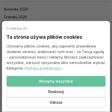
Komedie 2026
Dramaty 2026
Filmy akcji 2026
FILMFAN.PL
Horrory 2026
Ta strona używa plików cookies
Thrillery 2026
Używamy plików cookies, aby zapewnić prawidłowe
Sci-Fi 2026
działanie serwisu, analizować ruch oraz - za Twoją zgodą
Animacje 2026
- personalizować treści i reklamy. Możesz zaakceptować
wszystkie, odrzucić opcjonalne albo samodzielnie wybrać
Romantyczne 2026
kategorie.
Polityka prywatności
Akceptuj wszystkie
Portal:
Kontakt
|
Polityka Prywatności
|
Regulamin
|
Reklama
|
Ustawienia cookies
Dostosuj
© 2010–2026 FILMFAN.PL – Film. Nasza wspólna pasja.
Dane filmowe dostarczone przez
Odrzuć
Ta strona korzysta z TMDB i API TMDB, ale nie jest przez TMDB wspierana ani
zatwierdzona.