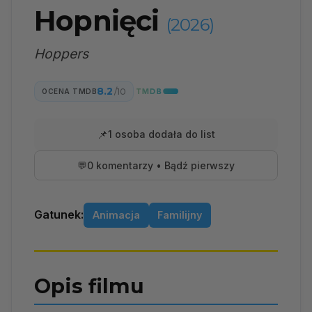
Hopnięci
(2026)
Hoppers
8.2
/10
OCENA TMDB
📌
1 osoba dodała do list
💬
0 komentarzy • Bądź pierwszy
Gatunek:
Animacja
Familijny
Opis filmu