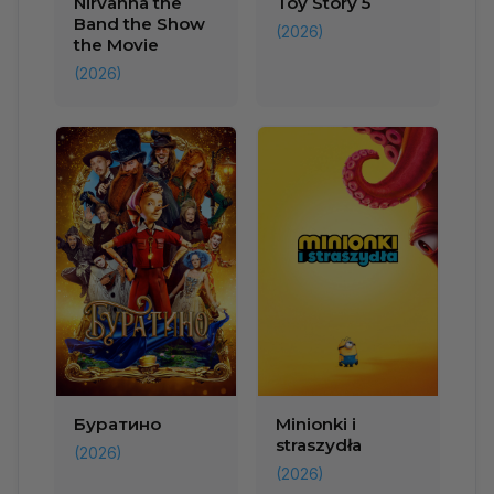
Nirvanna the
Toy Story 5
Band the Show
(2026)
the Movie
(2026)
Буратино
Minionki i
straszydła
(2026)
(2026)