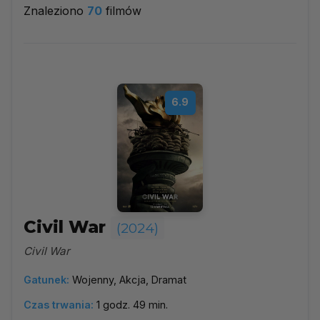
Znaleziono
70
filmów
2024
▼
Najpopularniejsze
6.9
Według ocen
Według daty
Alfabetycznie
Civil War
(2024)
Civil War
Gatunek:
Wojenny, Akcja, Dramat
Czas trwania:
1 godz. 49 min.