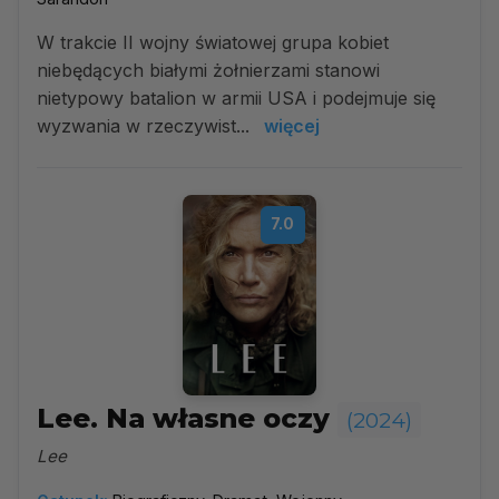
W trakcie II wojny światowej grupa kobiet
niebędących białymi żołnierzami stanowi
nietypowy batalion w armii USA i podejmuje się
wyzwania w rzeczywist...
więcej
7.0
Lee. Na własne oczy
(2024)
Lee