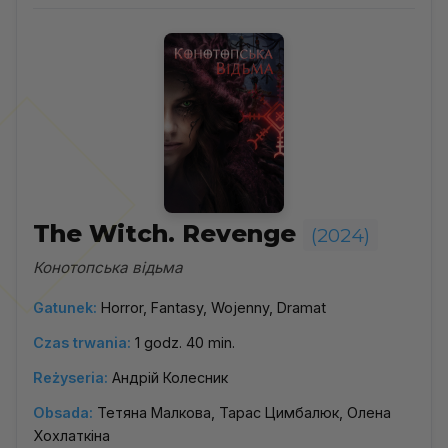
The Witch. Revenge
(2024)
Конотопська відьма
Gatunek:
Horror, Fantasy, Wojenny, Dramat
Czas trwania:
1 godz. 40 min.
Reżyseria:
Андрій Колесник
Obsada:
Тетяна Малкова, Тарас Цимбалюк, Олена
Хохлаткіна