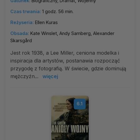
Gatunek:
Biograficzny, Dramat, Wojenny
Czas trwania:
1 godz. 56 min.
Reżyseria:
Ellen Kuras
Obsada:
Kate Winslet, Andy Samberg, Alexander
Skarsgård
Jest rok 1938, a Lee Miller, ceniona modelka i
inspiracja dla artystów, postanawia rozpocząć
przygodę z fotografią. W świecie, gdzie dominują
mężczyźn...
więcej
6.1