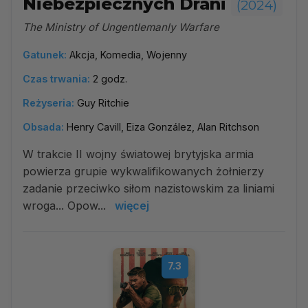
Niebezpiecznych Drani
(2024)
The Ministry of Ungentlemanly Warfare
Gatunek:
Akcja, Komedia, Wojenny
Czas trwania:
2 godz.
Reżyseria:
Guy Ritchie
Obsada:
Henry Cavill, Eiza González, Alan Ritchson
W trakcie II wojny światowej brytyjska armia
powierza grupie wykwalifikowanych żołnierzy
zadanie przeciwko siłom nazistowskim za liniami
wroga... Opow...
więcej
7.3