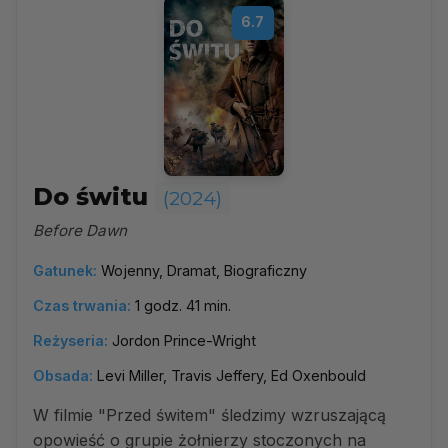
6.7
Do świtu
(2024)
Before Dawn
Gatunek:
Wojenny, Dramat, Biograficzny
Czas trwania:
1 godz. 41 min.
Reżyseria:
Jordon Prince-Wright
Obsada:
Levi Miller, Travis Jeffery, Ed Oxenbould
W filmie "Przed świtem" śledzimy wzruszającą
opowieść o grupie żołnierzy stoczonych na