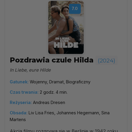
7.0
Pozdrawia czule Hilda
(2024)
In Liebe, eure Hilde
Gatunek:
Wojenny, Dramat, Biograficzny
Czas trwania:
2 godz. 4 min.
Reżyseria:
Andreas Dresen
Obsada:
Liv Lisa Fries, Johannes Hegemann, Sina
Martens
Akcja filmu rozgrywa się w Berlinie w 1942 roku.