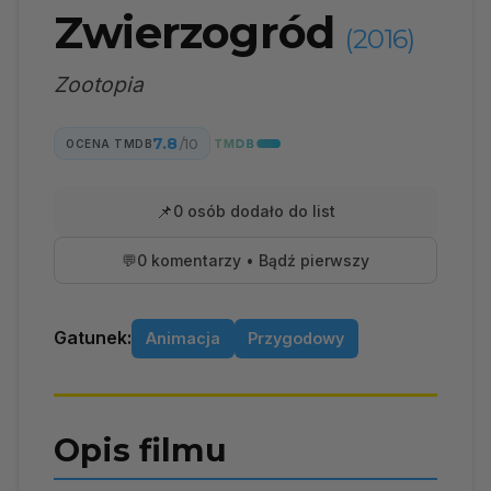
Zwierzogród
(2016)
Zootopia
7.8
/10
OCENA TMDB
📌
0 osób dodało do list
💬
0 komentarzy • Bądź pierwszy
Gatunek:
Animacja
Przygodowy
Opis filmu