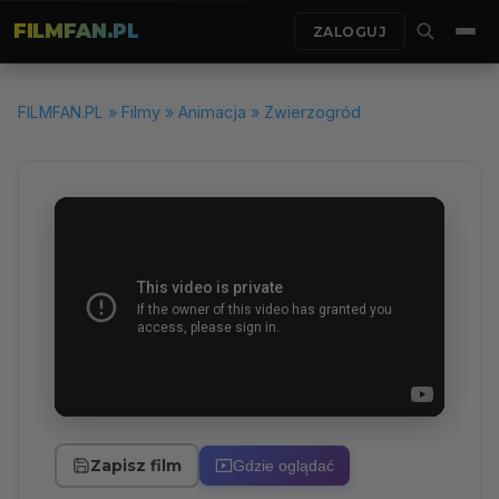
FILMFAN.PL
ZALOGUJ
FILMFAN.PL
»
Filmy
»
Animacja
» Zwierzogród
Zapisz film
Gdzie oglądać