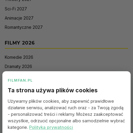
Sci-Fi 2027
Animacje 2027
Romantyczne 2027
FILMY 2026
Komedie 2026
Dramaty 2026
Filmy akcji 2026
FILMFAN.PL
Horrory 2026
Ta strona używa plików cookies
Thrillery 2026
Używamy plików cookies, aby zapewnić prawidłowe
Sci-Fi 2026
działanie serwisu, analizować ruch oraz - za Twoją zgodą
Animacje 2026
- personalizować treści i reklamy. Możesz zaakceptować
wszystkie, odrzucić opcjonalne albo samodzielnie wybrać
Romantyczne 2026
kategorie.
Polityka prywatności