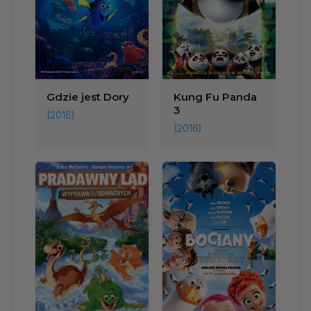
Gdzie jest Dory
Kung Fu Panda
3
(2016)
(2016)