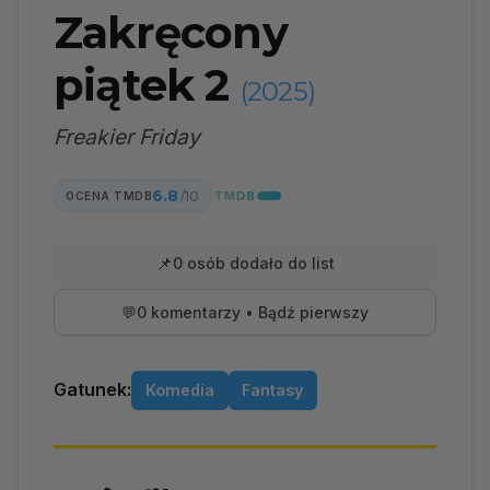
Zakręcony
piątek 2
(2025)
Freakier Friday
6.8
/10
OCENA TMDB
📌
0 osób dodało do list
💬
0 komentarzy • Bądź pierwszy
Gatunek:
Komedia
Fantasy