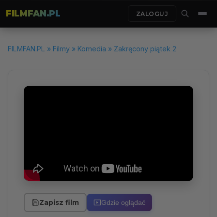
FILMFAN.PL
ZALOGUJ
FILMFAN.PL
»
Filmy
»
Komedia
» Zakręcony piątek 2
Zapisz film
Gdzie oglądać