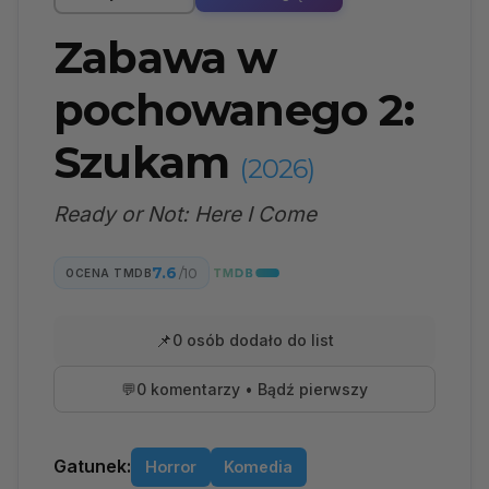
Zabawa w
pochowanego 2:
Szukam
(2026)
Ready or Not: Here I Come
7.6
/10
OCENA TMDB
📌
0 osób dodało do list
💬
0 komentarzy • Bądź pierwszy
Gatunek:
Horror
Komedia