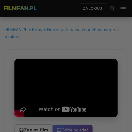
FILMFAN.PL
ZALOGUJ
FILMFAN.PL
»
Filmy
»
Horror
» Zabawa w pochowanego 2:
Szukam
Zapisz film
Gdzie oglądać