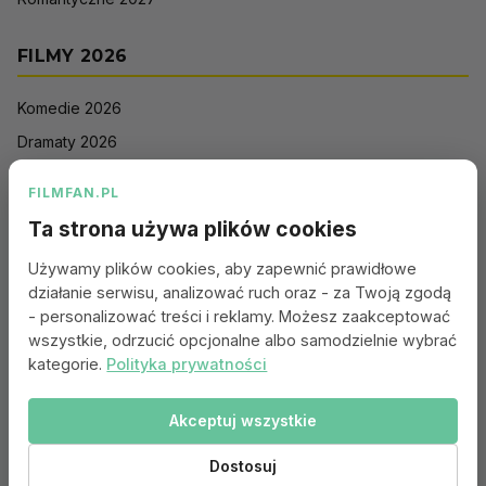
FILMY 2026
Komedie 2026
Dramaty 2026
Filmy akcji 2026
FILMFAN.PL
Horrory 2026
Ta strona używa plików cookies
Thrillery 2026
Używamy plików cookies, aby zapewnić prawidłowe
Sci-Fi 2026
działanie serwisu, analizować ruch oraz - za Twoją zgodą
Animacje 2026
- personalizować treści i reklamy. Możesz zaakceptować
wszystkie, odrzucić opcjonalne albo samodzielnie wybrać
Romantyczne 2026
kategorie.
Polityka prywatności
Akceptuj wszystkie
Portal:
Kontakt
|
Polityka Prywatności
|
Regulamin
|
Reklama
|
Ustawienia cookies
Dostosuj
© 2010–2026 FILMFAN.PL – Film. Nasza wspólna pasja.