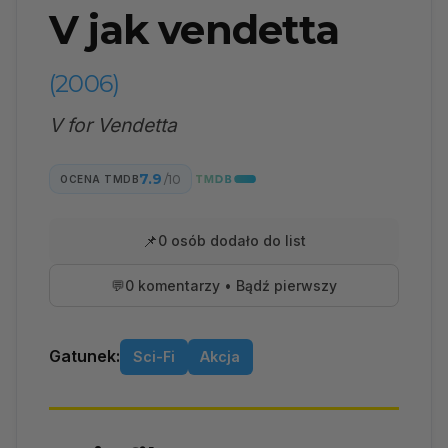
V jak vendetta
(2006)
V for Vendetta
7.9
/10
OCENA TMDB
📌
0 osób dodało do list
💬
0 komentarzy • Bądź pierwszy
Gatunek:
Sci-Fi
Akcja