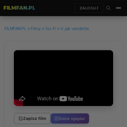
FILMFAN.PL
ZALOGUJ
FILMFAN.PL
»
Filmy
»
Sci-Fi
» V jak vendetta
Zapisz film
Gdzie oglądać