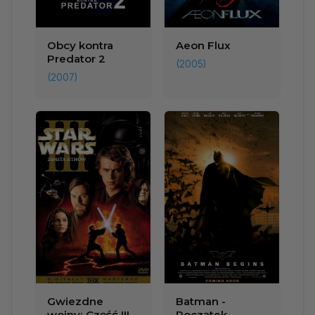
Obcy kontra
Aeon Flux
Predator 2
(2005)
(2007)
Gwiezdne
Batman -
wojny: Część III -
Początek