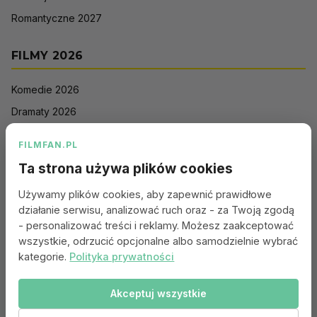
Romantyczne 2027
FILMY 2026
Komedie 2026
Dramaty 2026
Filmy akcji 2026
FILMFAN.PL
Horrory 2026
Ta strona używa plików cookies
Thrillery 2026
Używamy plików cookies, aby zapewnić prawidłowe
Sci-Fi 2026
działanie serwisu, analizować ruch oraz - za Twoją zgodą
Animacje 2026
- personalizować treści i reklamy. Możesz zaakceptować
wszystkie, odrzucić opcjonalne albo samodzielnie wybrać
Romantyczne 2026
kategorie.
Polityka prywatności
Akceptuj wszystkie
Portal:
Kontakt
|
Polityka Prywatności
|
Regulamin
|
Reklama
|