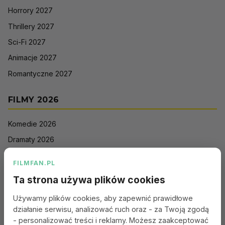
Horrory 2027
Thrillery 2027
Sci-Fi 2027
Animacje 2027
Romantyczne 2027
FILMY 2026
Komedie 2026
Dramaty 2026
Filmy akcji 2026
FILMFAN.PL
Horrory 2026
Ta strona używa plików cookies
Thrillery 2026
Używamy plików cookies, aby zapewnić prawidłowe
Sci-Fi 2026
działanie serwisu, analizować ruch oraz - za Twoją zgodą
Animacje 2026
- personalizować treści i reklamy. Możesz zaakceptować