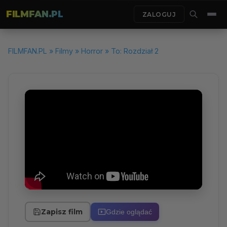
FILMFAN.PL
ZALOGUJ
FILMFAN.PL
»
Filmy
»
Horror
» To: Rozdział 2
Zapisz film
Gdzie oglądać