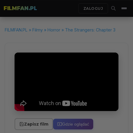
FILMFAN.PL
ZALOGUJ
FILMFAN.PL
»
Filmy
»
Horror
» The Strangers: Chapter 3
Zapisz film
Gdzie oglądać