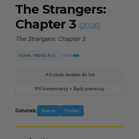
The Strangers:
Chapter 3
(2026)
The Strangers: Chapter 3
5.9
/10
OCENA TMDB
📌
0 osób dodało do list
💬
0 komentarzy • Bądź pierwszy
Gatunek:
Horror
Thriller