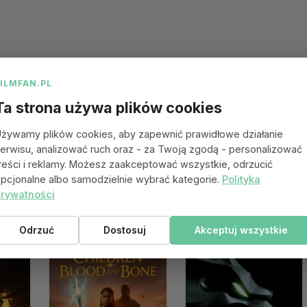
FILMFAN.PL
Ta strona używa plików cookies
żywamy plików cookies, aby zapewnić prawidłowe działanie
erwisu, analizować ruch oraz - za Twoją zgodą - personalizować
reści i reklamy. Możesz zaakceptować wszystkie, odrzucić
pcjonalne albo samodzielnie wybrać kategorie.
Polityka
rywatności
 się spodobać
Odrzuć
Dostosuj
Akceptuj wszystkie