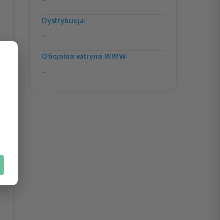
-
Dystrybucja:
-
Oficjalna witryna WWW:
-