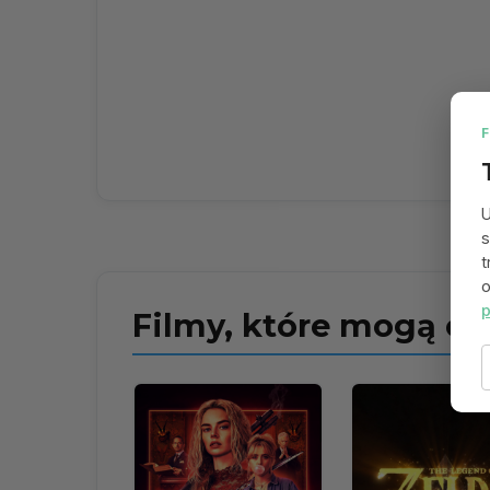
U
s
t
o
p
Filmy, które mogą ci