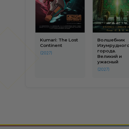
Kumari: The Lost
Волшебник
Continent
Изумрудног
города.
(2027)
Великий и
ужасный
(2027)