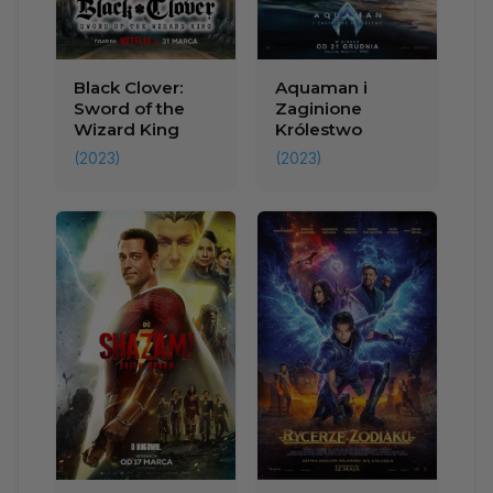
Black Clover:
Aquaman i
Sword of the
Zaginione
Wizard King
Królestwo
(2023)
(2023)