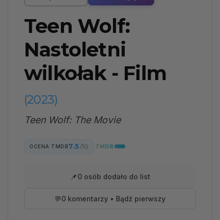
Teen Wolf:
Nastoletni
wilkołak - Film
(2023)
Teen Wolf: The Movie
7.5
/10
OCENA TMDB
📌
0 osób dodało do list
💬
0 komentarzy • Bądź pierwszy