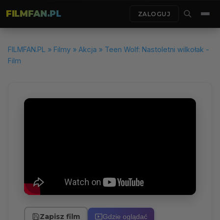
FILMFAN.PL
ZALOGUJ
FILMFAN.PL
»
Filmy
»
Akcja
» Teen Wolf: Nastoletni wilkołak -
Film
Zapisz film
Gdzie oglądać