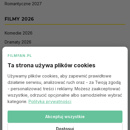
Romantyczne 2027
FILMY 2026
Komedie 2026
Dramaty 2026
Filmy akcji 2026
FILMFAN.PL
Horrory 2026
Ta strona używa plików cookies
Thrillery 2026
Używamy plików cookies, aby zapewnić prawidłowe
Sci-Fi 2026
działanie serwisu, analizować ruch oraz - za Twoją zgodą
Animacje 2026
- personalizować treści i reklamy. Możesz zaakceptować
wszystkie, odrzucić opcjonalne albo samodzielnie wybrać
Romantyczne 2026
kategorie.
Polityka prywatności
Akceptuj wszystkie
Portal:
Kontakt
|
Polityka Prywatności
|
Regulamin
|
Reklama
|
Ustawienia cookies
Dostosuj