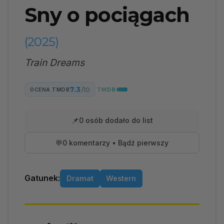
Sny o pociągach
(2025)
Train Dreams
7.3
/10
OCENA TMDB
📌
0 osób dodało do list
💬
0 komentarzy • Bądź pierwszy
Gatunek:
Dramat
Western