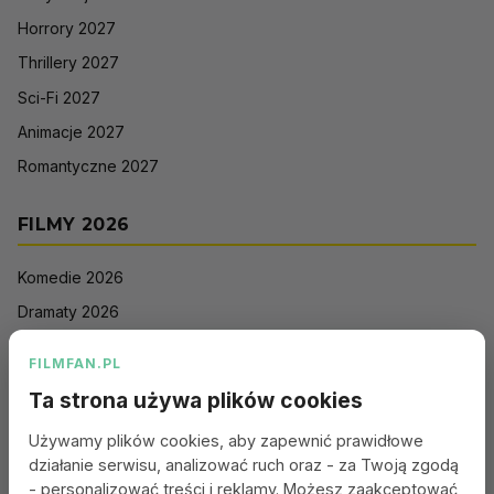
Horrory 2027
Thrillery 2027
Sci-Fi 2027
Animacje 2027
Romantyczne 2027
FILMY 2026
Komedie 2026
Dramaty 2026
Filmy akcji 2026
FILMFAN.PL
Horrory 2026
Ta strona używa plików cookies
Thrillery 2026
Używamy plików cookies, aby zapewnić prawidłowe
Sci-Fi 2026
działanie serwisu, analizować ruch oraz - za Twoją zgodą
Animacje 2026
- personalizować treści i reklamy. Możesz zaakceptować