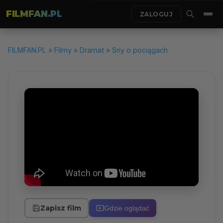
FILMFAN.PL
ZALOGUJ
FILMFAN.PL
»
Filmy
»
Dramat
» Sny o pociągach
Zapisz film
Gdzie oglądać