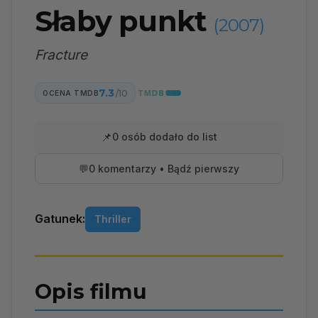
Słaby punkt
(2007)
Fracture
7.3
/10
OCENA TMDB
📌
0 osób dodało do list
💬
0 komentarzy • Bądź pierwszy
Gatunek:
Thriller
Opis filmu