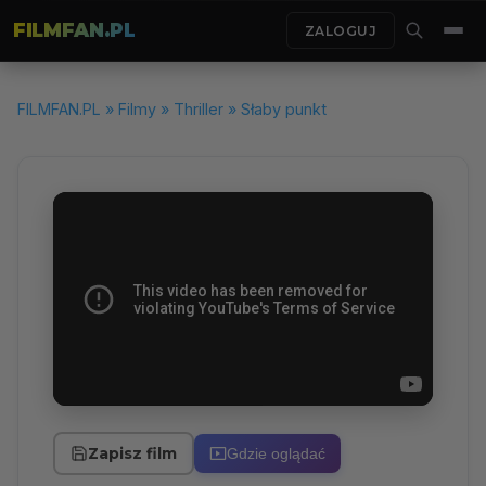
FILMFAN.PL
ZALOGUJ
FILMFAN.PL
»
Filmy
»
Thriller
» Słaby punkt
Zapisz film
Gdzie oglądać