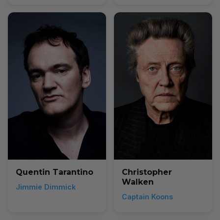
Quentin Tarantino
Christopher
Walken
Jimmie Dimmick
Captain Koons