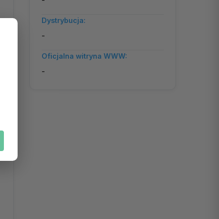
-
Dystrybucja:
-
Oficjalna witryna WWW:
-