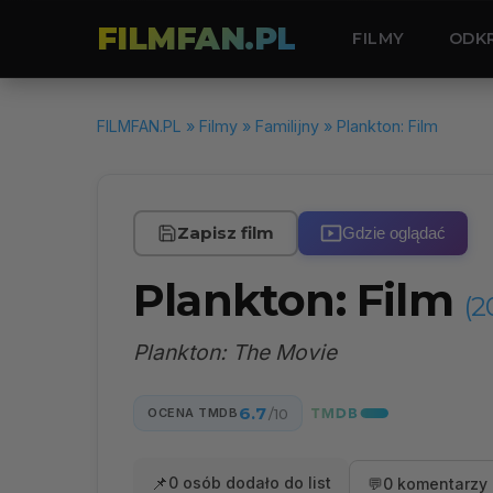
FILMFAN.PL
FILMY
ODK
FILMFAN.PL
»
Filmy
»
Familijny
» Plankton: Film
Zapisz film
Gdzie oglądać
Plankton: Film
(2
Plankton: The Movie
6.7
OCENA TMDB
/10
📌
0 osób dodało do list
💬
0 komentarzy 