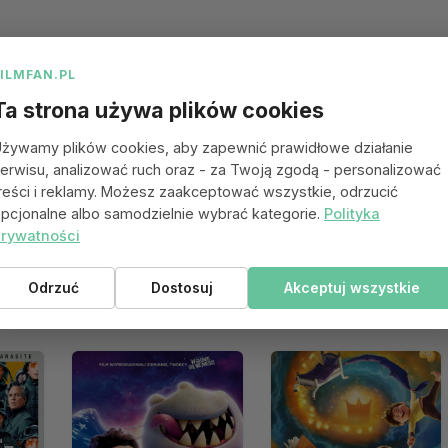
FILMFAN.PL
Ta strona używa plików cookies
żywamy plików cookies, aby zapewnić prawidłowe działanie
erwisu, analizować ruch oraz - za Twoją zgodą - personalizować
reści i reklamy. Możesz zaakceptować wszystkie, odrzucić
pcjonalne albo samodzielnie wybrać kategorie.
Polityka
rywatności
Odrzuć
Dostosuj
Akceptuj wszystkie
 się spodobać