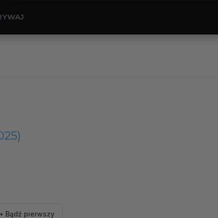
RYWAJ
025)
• Bądź pierwszy